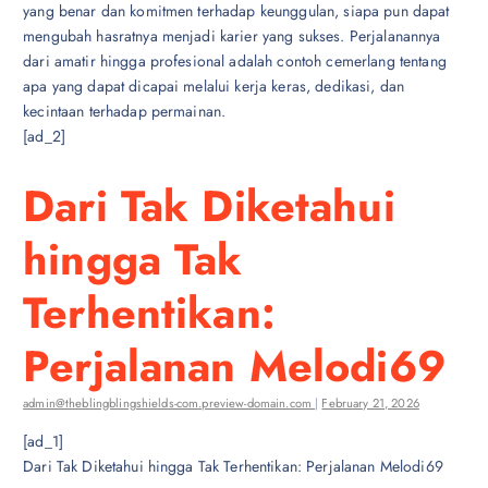
yang benar dan komitmen terhadap keunggulan, siapa pun dapat
mengubah hasratnya menjadi karier yang sukses. Perjalanannya
dari amatir hingga profesional adalah contoh cemerlang tentang
apa yang dapat dicapai melalui kerja keras, dedikasi, dan
kecintaan terhadap permainan.
[ad_2]
Dari Tak Diketahui
hingga Tak
Terhentikan:
Perjalanan Melodi69
admin@theblingblingshields-com.preview-domain.com
|
February 21, 2026
[ad_1]
Dari Tak Diketahui hingga Tak Terhentikan: Perjalanan Melodi69