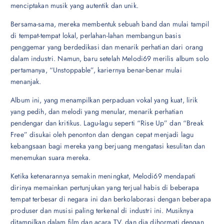
menciptakan musik yang autentik dan unik.
Bersama-sama, mereka membentuk sebuah band dan mulai tampil
di tempat-tempat lokal, perlahan-lahan membangun basis
penggemar yang berdedikasi dan menarik perhatian dari orang
dalam industri. Namun, baru setelah Melodi69 merilis album solo
pertamanya, “Unstoppable”, kariernya benar-benar mulai
menanjak.
Album ini, yang menampilkan perpaduan vokal yang kuat, lirik
yang pedih, dan melodi yang menular, menarik perhatian
pendengar dan kritikus. Lagu-lagu seperti “Rise Up” dan “Break
Free” disukai oleh penonton dan dengan cepat menjadi lagu
kebangsaan bagi mereka yang berjuang mengatasi kesulitan dan
menemukan suara mereka.
Ketika ketenarannya semakin meningkat, Melodi69 mendapati
dirinya memainkan pertunjukan yang terjual habis di beberapa
tempat terbesar di negara ini dan berkolaborasi dengan beberapa
produser dan musisi paling terkenal di industri ini. Musiknya
ditampilkan dalam film dan acara TV, dan dia dihormati dengan