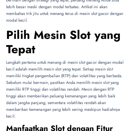
lebih besar meski dengan modal terbatas. Artikel ini akan
membahas trik jitu untuk menang terus di mesin slot gacor dengan
modal kecil.
Pilih Mesin Slot yang
Tepat
Langkah pertama untuk menang di mesin slot gacor dengan modal
kecil adalah memilih mesin slot yang tepat. Setiap mesin slot
memiliki tingkat pengembalian (RTP) dan volatilitas yang berbeda.
Sebelum mulai bermain, pastikan Anda memilih mesin slot yang
memiliki RTP tinggi dan volatilitas rendah. Mesin dengan RTP
tinggi akan memberikan peluang kemenangan yang lebih baik
dalam jangka panjang, sementara volatilitas rendah akan
memberikan kemenangan yang lebih sering meskipun hadiahnya
kecil.
Manfaatkan Slot dengan Fitur