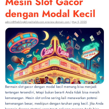
Mesin Slot Gacor
dengan Modal Kecil
admin@theblingblingshields-com.preview-domain.com
|
May 5, 2025
Bermain slot gacor dengan modal kecil memang bisa menjadi
tantangan tersendiri, tetapi bukan berarti Anda tidak bisa meraih
kemenangan. Mesin slot online sering kali menawarkan potensi
kemenangan besar, meskipun dengan taruhan yang kecil. Jika Anda
bermain dengan strategi yang tepat, peluang menang Anda bisa