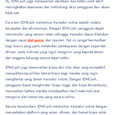
itu, IDNCash juga menawarkan otentikasi dua faktor untuk lebih
meningkatkan keamanan dan melindungi akun pengguna dari akses
tidak sah.
Cara lain IDNCash merevolusi transaksi online adalah melalui
kecepatan dan efisiensinya. Dengan IDNCash, pengguna dapat
mentransfer uang secara instan sehingga transaksi dapat dilakukan
dengan cepat
slot gacor
dan nyaman. Hal ini sangat bermanfaat
bagi bisnis yang perlu melakukan pembayaran dengan cepat dan
efisien, serta individu yang ingin mengirim uang kepada teman
dan anggota keluarga secara tepat waktu.
IDNCash juga menawarkan biaya dan nilai tukar yang kompetitif,
menjadikannya pilihan hemat biaya bagi mereka yang ingin
menghemat uang dalam transaksi online. Dengan IDNCash,
pengguna dapat menghindari biaya tinggi dan biaya tersembunyi,
memastikan bahwa mereka mendapatkan hasil maksimal saat
mengirim dan menerima uang secara online.
Secara keseluruhan, IDNCash merevolusi transaksi online dengan
menyediakan platform yang aman, efisien, dan hemat biaya untuk