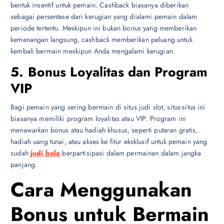
bentuk insentif untuk pemain. Cashback biasanya diberikan
sebagai persentase dari kerugian yang dialami pemain dalam
periode tertentu. Meskipun ini bukan bonus yang memberikan
kemenangan langsung, cashback memberikan peluang untuk
kembali bermain meskipun Anda mengalami kerugian.
5.
Bonus Loyalitas dan Program
VIP
Bagi pemain yang sering bermain di situs judi slot, situs-situs ini
biasanya memiliki program loyalitas atau VIP. Program ini
menawarkan bonus atau hadiah khusus, seperti putaran gratis,
hadiah uang tunai, atau akses ke fitur eksklusif untuk pemain yang
sudah
judi bola
berpartisipasi dalam permainan dalam jangka
panjang.
Cara Menggunakan
Bonus untuk Bermain