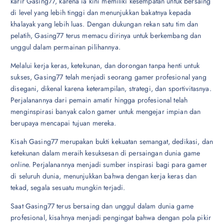
karir Gasing77, karena ia kini memiliki kesempatan untuk bersaing
di level yang lebih tinggi dan menunjukkan bakatnya kepada
khalayak yang lebih luas. Dengan dukungan rekan satu tim dan
pelatih, Gasing77 terus memacu dirinya untuk berkembang dan
unggul dalam permainan pilihannya.
Melalui kerja keras, ketekunan, dan dorongan tanpa henti untuk
sukses, Gasing77 telah menjadi seorang gamer profesional yang
disegani, dikenal karena keterampilan, strategi, dan sportivitasnya.
Perjalanannya dari pemain amatir hingga profesional telah
menginspirasi banyak calon gamer untuk mengejar impian dan
berupaya mencapai tujuan mereka.
Kisah Gasing77 merupakan bukti kekuatan semangat, dedikasi, dan
ketekunan dalam meraih kesuksesan di persaingan dunia game
online. Perjalanannya menjadi sumber inspirasi bagi para gamer
di seluruh dunia, menunjukkan bahwa dengan kerja keras dan
tekad, segala sesuatu mungkin terjadi.
Saat Gasing77 terus bersaing dan unggul dalam dunia game
profesional, kisahnya menjadi pengingat bahwa dengan pola pikir