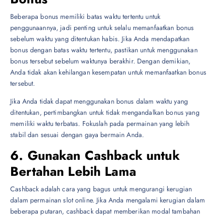
Beberapa bonus memiliki batas waktu tertentu untuk
penggunaannya, jadi penting untuk selalu memanfaatkan bonus
sebelum waktu yang ditentukan habis. Jika Anda mendapatkan
bonus dengan batas waktu tertentu, pastikan untuk menggunakan
bonus tersebut sebelum waktunya berakhir. Dengan demikian,
Anda tidak akan kehilangan kesempatan untuk memanfaatkan bonus
tersebut.
Jika Anda tidak dapat menggunakan bonus dalam waktu yang
ditentukan, pertimbangkan untuk tidak mengandalkan bonus yang
memiliki waktu terbatas. Fokuslah pada permainan yang lebih
stabil dan sesuai dengan gaya bermain Anda.
6.
Gunakan Cashback untuk
Bertahan Lebih Lama
Cashback adalah cara yang bagus untuk mengurangi kerugian
dalam permainan slot online. Jika Anda mengalami kerugian dalam
beberapa putaran, cashback dapat memberikan modal tambahan