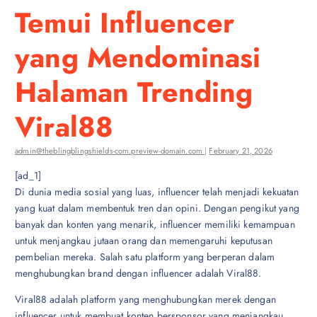
Temui Influencer
yang Mendominasi
Halaman Trending
Viral88
admin@theblingblingshields-com.preview-domain.com
|
February 21, 2026
[ad_1]
Di dunia media sosial yang luas, influencer telah menjadi kekuatan
yang kuat dalam membentuk tren dan opini. Dengan pengikut yang
banyak dan konten yang menarik, influencer memiliki kemampuan
untuk menjangkau jutaan orang dan memengaruhi keputusan
pembelian mereka. Salah satu platform yang berperan dalam
menghubungkan brand dengan influencer adalah Viral88.
Viral88 adalah platform yang menghubungkan merek dengan
influencer untuk membuat konten bersponsor yang menjangkau