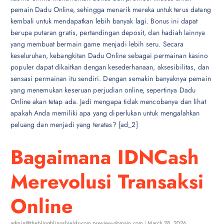
pemain Dadu Online, sehingga menarik mereka untuk terus datang
kembali untuk mendapatkan lebih banyak lagi. Bonus ini dapat
berupa putaran gratis, pertandingan deposit, dan hadiah lainnya
yang membuat bermain game menjadi lebih seru. Secara
keseluruhan, kebangkitan Dadu Online sebagai permainan kasino
populer dapat dikaitkan dengan kesederhanaan, aksesibilitas, dan
sensasi permainan itu sendiri. Dengan semakin banyaknya pemain
yang menemukan keseruan perjudian online, sepertinya Dadu
Online akan tetap ada. Jadi mengapa tidak mencobanya dan lihat
apakah Anda memiliki apa yang diperlukan untuk mengalahkan
peluang dan menjadi yang teratas? [ad_2]
Bagaimana IDNCash
Merevolusi Transaksi
Online
admin@theblingblingshields-com.preview-domain.com
|
March 28, 2026