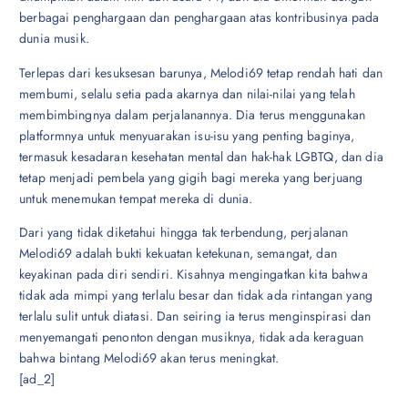
berbagai penghargaan dan penghargaan atas kontribusinya pada
dunia musik.
Terlepas dari kesuksesan barunya, Melodi69 tetap rendah hati dan
membumi, selalu setia pada akarnya dan nilai-nilai yang telah
membimbingnya dalam perjalanannya. Dia terus menggunakan
platformnya untuk menyuarakan isu-isu yang penting baginya,
termasuk kesadaran kesehatan mental dan hak-hak LGBTQ, dan dia
tetap menjadi pembela yang gigih bagi mereka yang berjuang
untuk menemukan tempat mereka di dunia.
Dari yang tidak diketahui hingga tak terbendung, perjalanan
Melodi69 adalah bukti kekuatan ketekunan, semangat, dan
keyakinan pada diri sendiri. Kisahnya mengingatkan kita bahwa
tidak ada mimpi yang terlalu besar dan tidak ada rintangan yang
terlalu sulit untuk diatasi. Dan seiring ia terus menginspirasi dan
menyemangati penonton dengan musiknya, tidak ada keraguan
bahwa bintang Melodi69 akan terus meningkat.
[ad_2]