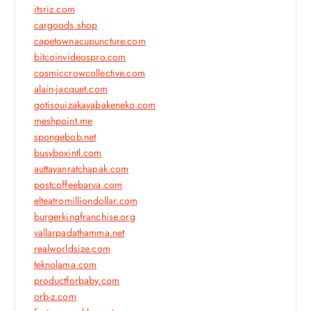
itsriz.com
cargoods.shop
capetownacupuncture.com
bitcoinvideospro.com
cosmiccrowcollective.com
alain-jacquet.com
gotisouizakayabakeneko.com
meshpoint.me
spongebob.net
busyboxintl.com
auttayanratchapak.com
postcoffeebarva.com
elteatromilliondollar.com
burgerkingfranchise.org
vallarpadathamma.net
realworldsize.com
teknolama.com
productforbaby.com
orb-z.com