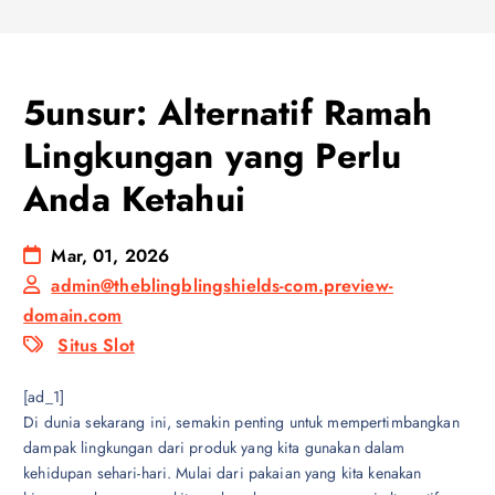
5unsur: Alternatif Ramah
Lingkungan yang Perlu
Anda Ketahui
Mar, 01, 2026
admin@theblingblingshields-com.preview-
domain.com
Situs Slot
[ad_1]
Di dunia sekarang ini, semakin penting untuk mempertimbangkan
dampak lingkungan dari produk yang kita gunakan dalam
kehidupan sehari-hari. Mulai dari pakaian yang kita kenakan