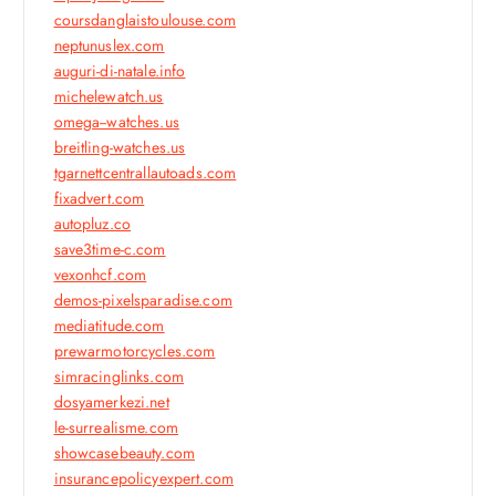
coursdanglaistoulouse.com
neptunuslex.com
auguri-di-natale.info
michelewatch.us
omega--watches.us
breitling-watches.us
tgarnettcentrallautoads.com
fixadvert.com
autopluz.co
save3time-c.com
vexonhcf.com
demos-pixelsparadise.com
mediatitude.com
prewarmotorcycles.com
simracinglinks.com
dosyamerkezi.net
le-surrealisme.com
showcasebeauty.com
insurancepolicyexpert.com