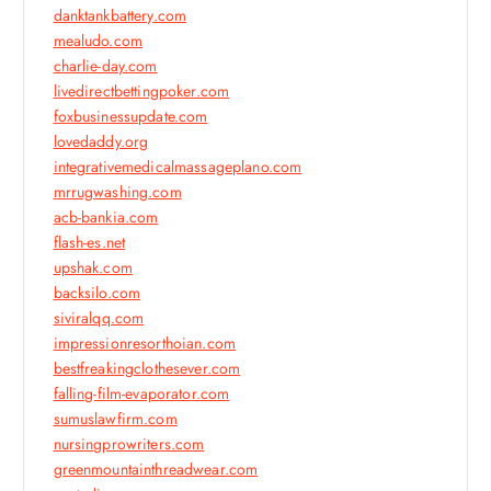
danktankbattery.com
mealudo.com
charlie-day.com
livedirectbettingpoker.com
foxbusinessupdate.com
lovedaddy.org
integrativemedicalmassageplano.com
mrrugwashing.com
acb-bankia.com
flash-es.net
upshak.com
backsilo.com
siviralqq.com
impressionresorthoian.com
bestfreakingclothesever.com
falling-film-evaporator.com
sumuslawfirm.com
nursingprowriters.com
greenmountainthreadwear.com