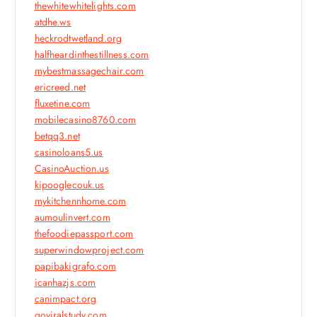
thewhitewhitelights.com
atdhe.ws
heckrodtwetland.org
halfheardinthestillness.com
mybestmassagechair.com
ericreed.net
fluxetine.com
mobilecasino8760.com
betqq3.net
casinoloans5.us
CasinoAuction.us
kipooglecouk.us
mykitchennhome.com
aumoulinvert.com
thefoodiepassport.com
superwindowproject.com
papibakigrafo.com
icanhazjs.com
canimpact.org
goviralstudy.com