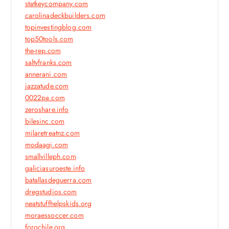
statkeycompany.com
carolinadeckbuilders.com
topinvestingblog.com
top50tools.com
the-rep.com
saltyfranks.com
annerani.com
jazzatude.com
0022pa.com
zeroshare.info
bilesinc.com
milaretreatnz.com
modaagi.com
smallvilleph.com
galiciasuroeste.info
batallasdeguerra.com
dregstudios.com
neatstuffhelpskids.org
moraessoccer.com
forochile.org