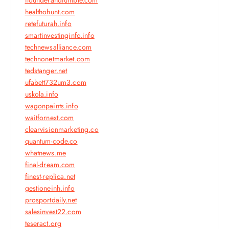
flounderandfumble.com
healthohunt.com
retefuturah.info
smartinvestinginfo.info
technewsalliance.com
technonetmarket.com
tedstanger.net
ufabett732um3.com
uskola.info
wagonpaints.info
waitfornext.com
clearvisionmarketing.co
quantum-code.co
whatnews.me
final-dream.com
finest-replica.net
gestioneinh.info
prosportdaily.net
salesinvest22.com
teseract.org