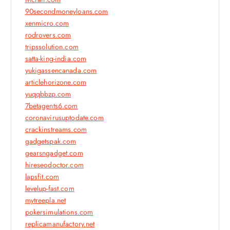
90secondmoneyloans.com
xenmicro.com
rodrovers.com
tripssolution.com
satta-king-india.com
yukigassencanada.com
articlehorizone.com
yuqqbbzp.com
7betagents6.com
coronavirusuptodate.com
crackinstreams.com
gadgetspak.com
gearsngadget.com
hireseodoctor.com
lapsfit.com
levelup-fast.com
mytreepla.net
pokersimulations.com
replicamanufactory.net