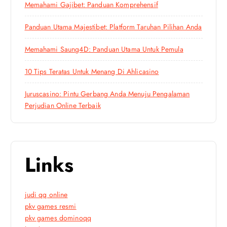
Memahami Gajibet: Panduan Komprehensif
Panduan Utama Majestibet: Platform Taruhan Pilihan Anda
Memahami Saung4D: Panduan Utama Untuk Pemula
10 Tips Teratas Untuk Menang Di Ahlicasino
Juruscasino: Pintu Gerbang Anda Menuju Pengalaman
Perjudian Online Terbaik
Links
judi qq online
pkv games resmi
pkv games dominoqq