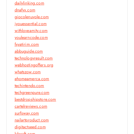
dailylinking.com
dnafyx.com
giocolenuvole.com
iyouessential.com
withloveamity.com
youlearncode.com
fxyatirim.com
abbuguide.com
technologyresult.com
webhostingoffers.org
whatszow.com
ehomeamerca.com
techintendo.com
techgreenpure.com
bestdropshipstore.com
cartelreviews.com
surfsway.com
nailartproduct.com
digitactseed.com
lvlcraft.com