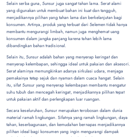
Selain serba guna, 5unsur juga sangat tahan lama. Serat alami
yang digunakan untuk membuat bahan ini kuat dan tangguh,
menjadikannya pilihan yang tahan lama dan berkelanjutan bagi
konsumen. Artinya, produk yang terbuat dari 5elemen tidak hanya
membantu mengurangi limbah, namun juga menghemat uang
konsumen dalam jangka panjang karena tahan lebih lama
dibandingkan bahan tradisional.
Selain itu, 5unsur adalah bahan yang menyerap keringat dan
menyerap kelembapan, sehingga ideal untuk pakaian dan aksesori.
Serat alaminya memungkinkan adanya sirkulasi udara, menjaga
pemakainya tetap sejuk dan nyaman dalam cuaca hangat. Selain
itu, sifat 5unsur yang menyerap kelembapan membantu mengatur
suhu tubuh dan mencegah keringat, menjadikannya pilihan tepat
untuk pakaian aktif dan perlengkapan luar ruangan.
Secara keseluruhan, 5unsur merupakan terobosan dalam dunia
material ramah lingkungan. Sifatnya yang ramah lingkungan, daya
tahan, keserbagunaan, dan kemudahan bernapas menjadikannya
pilihan ideal bagi konsumen yang ingin mengurangi dampak