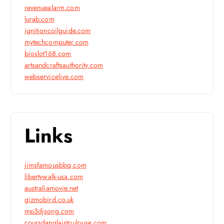
revenuealarm.com
lurab.com
ignitioncoilguide.com
mytechcomputer.com
bioslot168.com
artsandcraftsauthority.com
webservicelive.com
Links
jimsfamousbbq.com
libertywalk-usa.com
australiamovie.net
gizmobird.co.uk
mp3djsong.com
coursdanglaistoulouse.com