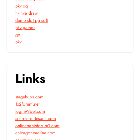
pkv qq
hk live draw
demo slot pg soft
pkv games
qq
pkv
Links
stagehubs.com
1x2forum.net
login99bet.com
secretcourtesans.com
onlinebahisforum1.com
chicagoheadline.com