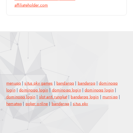
affiliateholder.com
menuqq
|
situs pkv games
|
bandarqq
|
bandarqq
|
dominoqq
login
|
dominoqq login
|
dominoqq login
|
dominoqq login
|
dominoqq login
|
slot anti rungkat
|
bandarqq login
|
murniqq
|
hematqq
|
poker online
|
bandarqq
|
situs pkv