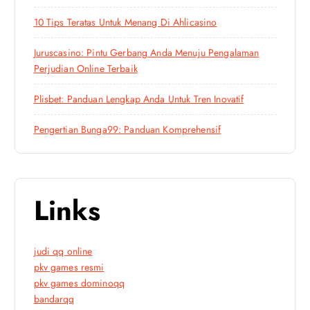
10 Tips Teratas Untuk Menang Di Ahlicasino
Juruscasino: Pintu Gerbang Anda Menuju Pengalaman
Perjudian Online Terbaik
Plisbet: Panduan Lengkap Anda Untuk Tren Inovatif
Pengertian Bunga99: Panduan Komprehensif
Links
judi qq online
pkv games resmi
pkv games dominoqq
bandarqq