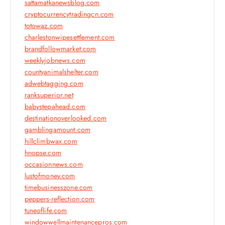
sattamatkanewsblog.com
cryptocurrencytradingcn.com
totowaz.com
charlestonwipesettlement.com
brandfollowmarket.com
weeklyjobnews.com
countyanimalshelter.com
adwebtagging.com
ranksuperior.net
babystepahead.com
destinationoverlooked.com
gamblingamount.com
hillclimbwax.com
hnopse.com
occasionnews.com
lustofmoney.com
timebusinesszone.com
peppers-reflection.com
tuneoflife.com
windowwellmaintenancepros.com