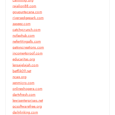
camming.org
rajalion88.com
goupuntacana.com
riversedgepark.com
zaseez.com
catchycrunch.com
nofaphub.com
nefertitingalls.com
patsyscreations.com
income4proof.com
educaritas.org
lensajelajah.com
betflik09.net
ncaq.org
xenmicro.com
onlineshopera.com
dartyfresh.com
lewisenterprises.net
pcsoftwarefree.org
dailylinking.com