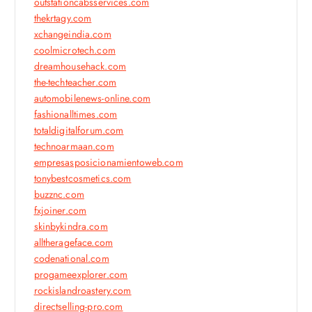
outstationcabsservices.com
thekrtagy.com
xchangeindia.com
coolmicrotech.com
dreamhousehack.com
the-techteacher.com
automobilenews-online.com
fashionalltimes.com
totaldigitalforum.com
technoarmaan.com
empresasposicionamientoweb.com
tonybestcosmetics.com
buzznc.com
fxjoiner.com
skinbykindra.com
alltherageface.com
codenational.com
progameexplorer.com
rockislandroastery.com
directselling-pro.com