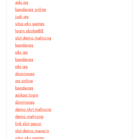
adu qq
bandarqq online
judi qq
situs pkv games
login sbobet88
slot demo mahjong
bandarqq
pkv qq
bandarqq
pkv qq
dominoqq
qq online
bandarqq
asikqq login
dominoqq
demo slot mahjong
demo mahjong
link slot gacor
slot demo maxwin
situs pkv games