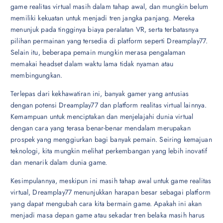
game realitas virtual masih dalam tahap awal, dan mungkin belum
memiliki kekuatan untuk menjadi tren jangka panjang. Mereka
menunjuk pada tingginya biaya peralatan VR, serta terbatasnya
pilihan permainan yang tersedia di platform seperti Dreamplay77.
Selain itu, beberapa pemain mungkin merasa pengalaman
memakai headset dalam waktu lama tidak nyaman atau
membingungkan.
Terlepas dari kekhawatiran ini, banyak gamer yang antusias
dengan potensi Dreamplay77 dan platform realitas virtual lainnya.
Kemampuan untuk menciptakan dan menjelajahi dunia virtual
dengan cara yang terasa benar-benar mendalam merupakan
prospek yang menggiurkan bagi banyak pemain. Seiring kemajuan
teknologi, kita mungkin melihat perkembangan yang lebih inovatif
dan menarik dalam dunia game.
Kesimpulannya, meskipun ini masih tahap awal untuk game realitas
virtual, Dreamplay77 menunjukkan harapan besar sebagai platform
yang dapat mengubah cara kita bermain game. Apakah ini akan
menjadi masa depan game atau sekadar tren belaka masih harus