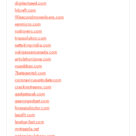
digitactseed.com
lvlcraft.com
90secondmoneyloans.com
xenmicro.com
rodrovers.com
tripssolution.com
satta-king-india.com
yukigassencanada.com
articlehorizone.com
yuqqbbzp.com
7betagents6.com
coronavirusuptodate.com
crackinstreams.com
gadgetspak.com
gearsngadget.com
hireseodoctor.com
lapsfit.com
levelup-fast.com
mytreepla.net
pokersimulations.com