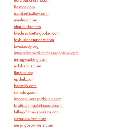
floralpunchcraft.com
fiasone.com
danktankbattery.com
mealudo.com
charlie-day.com
livedirectbettingpoker.com
foxbusinessupdate.com
lovedaddy.org
integrativemedicalmassageplano.com
mrrugwashing.com
acb-bankia.com
flash-es.net
upshak.com
backsilo.com
siviralqq.com
impressionresorthoian.com
bestfreakingclothesever.com
falling-film-evaporator.com
sumuslawfirm.com
nursingprowriters.com