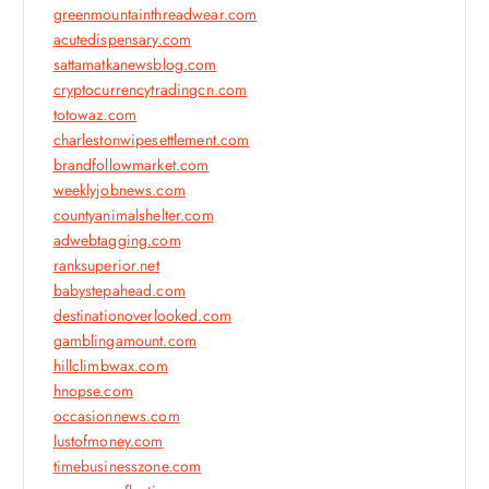
greenmountainthreadwear.com
acutedispensary.com
sattamatkanewsblog.com
cryptocurrencytradingcn.com
totowaz.com
charlestonwipesettlement.com
brandfollowmarket.com
weeklyjobnews.com
countyanimalshelter.com
adwebtagging.com
ranksuperior.net
babystepahead.com
destinationoverlooked.com
gamblingamount.com
hillclimbwax.com
hnopse.com
occasionnews.com
lustofmoney.com
timebusinesszone.com