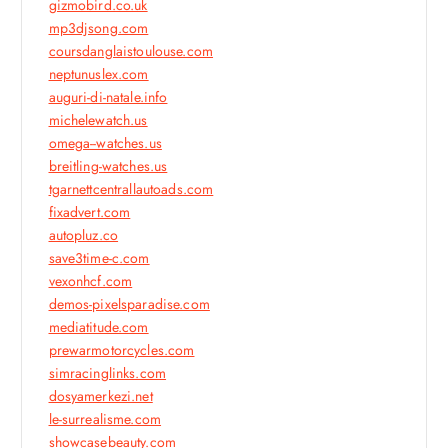
gizmobird.co.uk
mp3djsong.com
coursdanglaistoulouse.com
neptunuslex.com
auguri-di-natale.info
michelewatch.us
omega--watches.us
breitling-watches.us
tgarnettcentrallautoads.com
fixadvert.com
autopluz.co
save3time-c.com
vexonhcf.com
demos-pixelsparadise.com
mediatitude.com
prewarmotorcycles.com
simracinglinks.com
dosyamerkezi.net
le-surrealisme.com
showcasebeauty.com