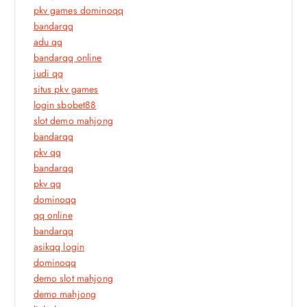
pkv games dominoqq
bandarqq
adu qq
bandarqq online
judi qq
situs pkv games
login sbobet88
slot demo mahjong
bandarqq
pkv qq
bandarqq
pkv qq
dominoqq
qq online
bandarqq
asikqq login
dominoqq
demo slot mahjong
demo mahjong