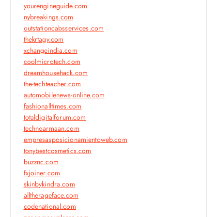
yourengineguide.com
nybreakings.com
outstationcabsservices.com
thekrtagy.com
xchangeindia.com
coolmicrotech.com
dreamhousehack.com
the-techteacher.com
automobilenews-online.com
fashionalltimes.com
totaldigitalforum.com
technoarmaan.com
empresasposicionamientoweb.com
tonybestcosmetics.com
buzznc.com
fxjoiner.com
skinbykindra.com
alltherageface.com
codenational.com