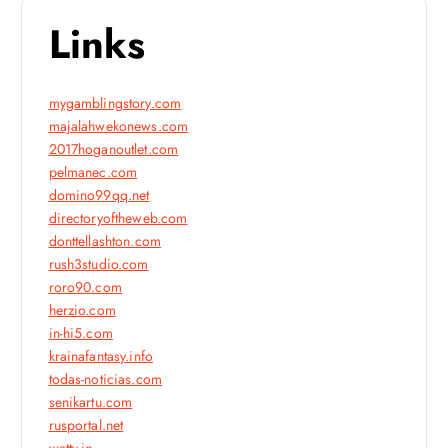
Links
mygamblingstory.com
majalahwekonews.com
2017hoganoutlet.com
pelmanec.com
domino99qq.net
directoryoftheweb.com
donttellashton.com
rush3studio.com
roro90.com
herzio.com
in-hi5.com
krainafantasy.info
todas-noticias.com
senikartu.com
rusportal.net
watty.io