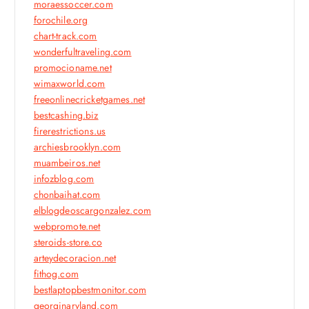
moraessoccer.com
forochile.org
chart-track.com
wonderfultraveling.com
promocioname.net
wimaxworld.com
freeonlinecricketgames.net
bestcashing.biz
firerestrictions.us
archiesbrooklyn.com
muambeiros.net
infozblog.com
chonbaihat.com
elblogdeoscargonzalez.com
webpromote.net
steroids-store.co
arteydecoracion.net
fithog.com
bestlaptopbestmonitor.com
georginaryland.com