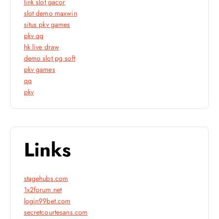
link slot gacor
slot demo maxwin
situs pkv games
pkv qq
hk live draw
demo slot pg soft
pkv games
qq
pkv
Links
stagehubs.com
1x2forum.net
login99bet.com
secretcourtesans.com