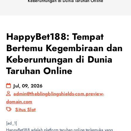
Keberuntungan di Dunia Taruhan Online
HappyBet188: Tempat
Bertemu Kegembiraan dan
Keberuntungan di Dunia
Taruhan Online
Jul, 09, 2026
admin@theblingblingshields-com.preview-
domain.com
Situs Slot
[ad_1]
HappyBet188 adalah platform taruhan online terkemuka yang