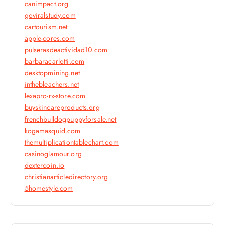
canimpact.org
goviralstudy.com
cartourism.net
apple-cores.com
pulserasdeactividad10.com
barbaracarlotti.com
desktopmining.net
inthebleachers.net
lexapro-rx-store.com
buyskincareproducts.org
frenchbulldogpuppyforsale.net
kogamasquid.com
themultiplicationtablechart.com
casinoglamour.org
dextercoin.io
christianarticledirectory.org
5homestyle.com