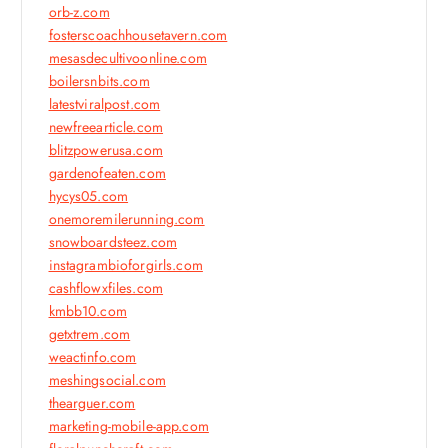
orb-z.com
fosterscoachhousetavern.com
mesasdecultivoonline.com
boilersnbits.com
latestviralpost.com
newfreearticle.com
blitzpowerusa.com
gardenofeaten.com
hycys05.com
onemoremilerunning.com
snowboardsteez.com
instagrambioforgirls.com
cashflowxfiles.com
kmbb10.com
getxtrem.com
weactinfo.com
meshingsocial.com
thearguer.com
marketing-mobile-app.com