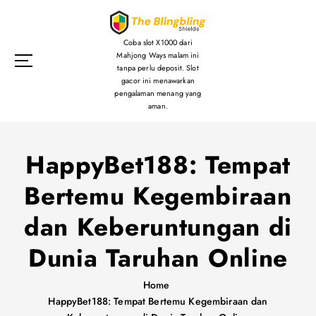
S
k
i
Coba slot X1000 dari
p
Mahjong Ways malam ini
tanpa perlu deposit. Slot
t
gacor ini menawarkan
o
pengalaman menang yang
c
aman.
o
n
t
HappyBet188: Tempat
e
Bertemu Kegembiraan
n
t
dan Keberuntungan di
Dunia Taruhan Online
Home
HappyBet188: Tempat Bertemu Kegembiraan dan