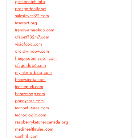
gestioneinh.info
prosportdaily.net
salesinvest22.com
teseract.org
trendy-ama-shop.com
ufabett732m7.com
visiofood.com
droidwindow.com
freeprsubmission.com
ufagold666.com
myinteriorblog.com
bnewsindia.com
techiepick.com
bamzyshop.com
pondycars.com
techonfutures.com
techoologic.com
raspberryketonescanada.org
medihealthrules.com
usathrill.com