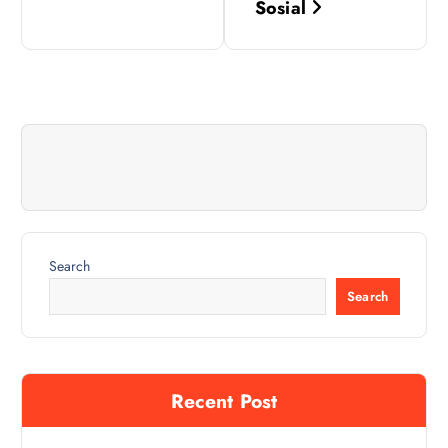
n
Sosial
a
v
i
g
a
Search
t
Search
i
o
Recent Post