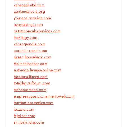
vshapedental.com
canfandalucia.org
yourengineguide.com
nybreakings.com
outstationcabsservices.com
thekrtagy.com
xchangeindia.com
coolmicrotech.com
dreamhousehack.com
the-techteacher.com
automobilenews-online.com
fashionalltimes.com
totaldigitalforum.com
technoarmaan.com
empresasposicionamientoweb.com
tonybestcosmetics.com
buzznc.com
fxjoiner.com
skinbykindra.com