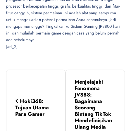
prosesor berkecepatan tinggi, grafis berkualitas tinggi, dan fitur-
fitur canggih, sistem permainan ini adalah alat yang sempurna
untuk mengeluarkan potensi permainan Anda sepenuhnya. Jadi
mengapa menunggu? Tingkatkan ke Sistem Gaming JP8800 hari
ini dan mulailah bermain game dengan cara yang belum pernah
ada sebelumnya.
[ad_2]
P
Menjelajahi
o
Fenomena
JVS88:
s
Hoki368:
Bagaimana
Tujuan Utama
Seorang
Para Gamer
Bintang TikTok
t
Mendefinisikan
Ulang Media