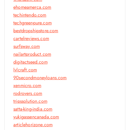
ehomeamerca.com
techintendo.com
techgreenpure.com
bestdropshipstore.com
cartelreviews.com
surfsway.com
nailartproduct.com
digitactseed.com
lvlcraft.com
90secondmoneyloans.com
xenmicro.com
rodrovers.com
tripssolution.com
satta-king-india.com
yukigassencanada.com
articlehorizone.com