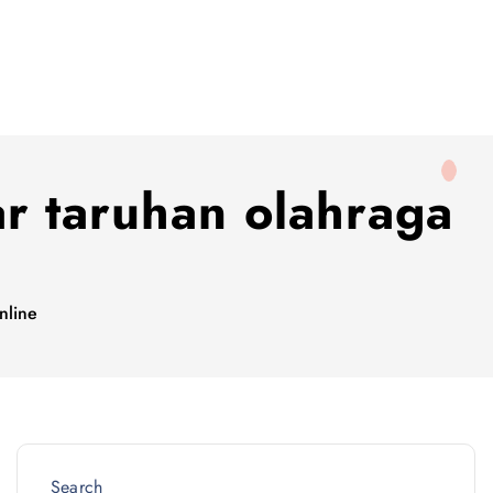
r taruhan olahraga
nline
Search