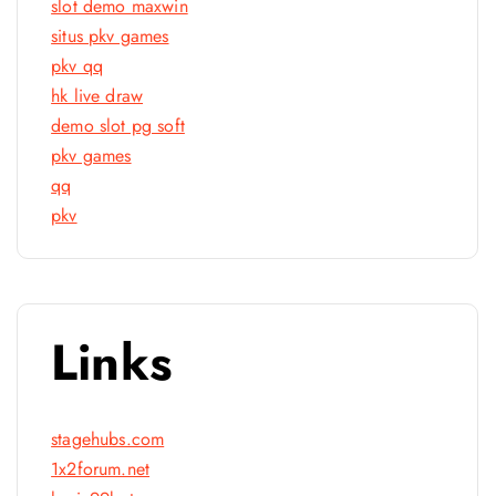
slot demo maxwin
situs pkv games
pkv qq
hk live draw
demo slot pg soft
pkv games
qq
pkv
Links
stagehubs.com
1x2forum.net