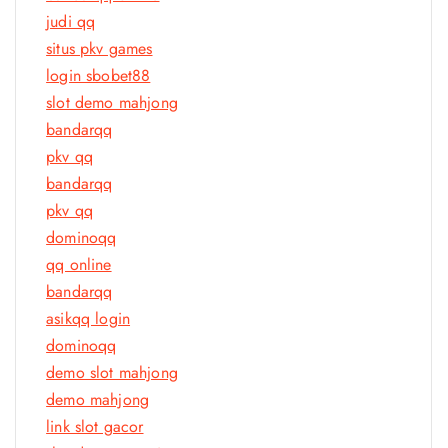
judi qq
situs pkv games
login sbobet88
slot demo mahjong
bandarqq
pkv qq
bandarqq
pkv qq
dominoqq
qq online
bandarqq
asikqq login
dominoqq
demo slot mahjong
demo mahjong
link slot gacor