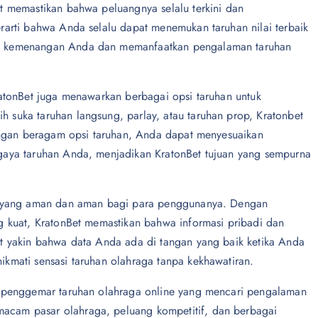
t memastikan bahwa peluangnya selalu terkini dan
rarti bahwa Anda selalu dapat menemukan taruhan nilai terbaik
an kemenangan Anda dan memanfaatkan pengalaman taruhan
ratonBet juga menawarkan berbagai opsi taruhan untuk
suka taruhan langsung, parlay, atau taruhan prop, Kratonbet
Dengan beragam opsi taruhan, Anda dapat menyesuaikan
gaya taruhan Anda, menjadikan KratonBet tujuan yang sempurna
an yang aman dan aman bagi para penggunanya. Dengan
g kuat, KratonBet memastikan bahwa informasi pribadi dan
t yakin bahwa data Anda ada di tangan yang baik ketika Anda
kmati sensasi taruhan olahraga tanpa kekhawatiran.
a penggemar taruhan olahraga online yang mencari pengalaman
cam pasar olahraga, peluang kompetitif, dan berbagai