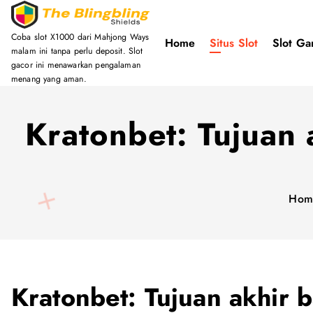
S
k
Coba slot X1000 dari Mahjong Ways
Home
Situs Slot
Slot G
i
malam ini tanpa perlu deposit. Slot
p
gacor ini menawarkan pengalaman
menang yang aman.
t
o
Kratonbet: Tujuan
c
o
n
t
e
Hom
n
t
Kratonbet: Tujuan akhir 