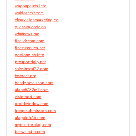
wagonpaints.info
waitfornext.com
clearvisionmarketing.co
quantum-code.co
whatnews.me
final-dream.com
finest-replica.net
gestioneinh.info
prosportdaily.net
salesinvest22.com
teseract.org
trendy-ama-shop.com
ufabett732m7.com
visiofood.com
droidwindow.com
freeprsubmission.com
ufagold666.com
myinteriorblog.com
bnewsindia.com