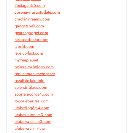
7betagents6.com
coronavirusuptodate.com
crackinstreams.com
gadgetspak.com
gearsngadget.com
hireseodoctor.com
lapsfit.com
levelup-fast.com
mytreepla.net
pokersimulations.com
replicamanufactory.net
rezultate-loto.info
splendifulous.com
sportsrecords4u.com
topceleberites.com
ufabetting8m4.com
ufabetunionum3.com
ufabetvalueum3.com
ufabetvaultm7.com