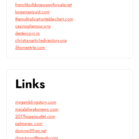
frenchbulldogpuppyforsale.net
kogamasquid.com
themultiplicationtablechart.com
casinoglamour.org
dextercoin.io
christianarticledirectory.org
5homestyle.com
Links
mygamblingstory.com
majalahwekonews.com
2017hoganoutlet.com
pelmanec.com
domino99qq.net
directoryoftheweb.com