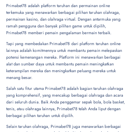
Primabet78 adalah platform taruhan dan permainan online
terkemuka yang menawarkan berbagai pilihan taruhan olahraga,
permainan kasino, dan olahraga virtual. Dengan antarmuka yang
ramah pengguna dan banyak pilihan game untuk dipilih,
Primabet78 memberi pemain pengalaman bermain terbaik.
Tapi yang membedakan Primabet78 dari platform taruhan online
lainnya adalah komitmennya untuk membantu pemain melepaskan
potensi kemenangan mereka. Platform ini menawarkan berbagai
alat dan sumber daya untuk membantu pemain meningkatkan
keterampilan mereka dan meningkatkan peluang mereka untuk
menang besar.
Salah satu fitur utama Primabet78 adalah bagian taruhan olahraga
yang komprehensif, yang mencakup berbagai olahraga dan acara
dari seluruh dunia. Baik Anda penggemar sepak bola, bola basket,
tenis, atau olahraga lainnya, Primabet78 telah Anda liput dengan
berbagai pilihan taruhan untuk dipilih.
Selain taruhan olahraga, Primabet78 juga menawarkan berbagai