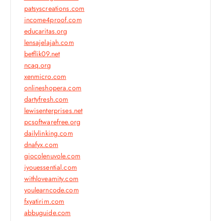
patsyscreations.com
income4proof.com
educaritas.org
lensajelajah.com
betflik09.net
ncaq.org
xenmicro.com
onlineshopera.com
dartyfresh.com
lewisenterprises.net
pcsoftwarefree.org
dailylinking.com
dnafyx.com
giocolenuvole.com
iyouessential.com
withloveamity.com
youlearncode.com
fxyatirim.com
abbuguide.com