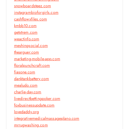
snowboardsteez.com
instagrambioforgirls.com
cashflowxfiles.com
kmbb10.com
getxtrem.com
weactinfo.com
meshingsocial.com
thearguer.com
marketing-mobile-app.com
floralpunchcraft.com
fiasone.com
danktankbattery.com
mealudo.com
charlie-day.com
livedirectbettingpoker.com
foxbusinessupdate.com
lovedaddy.org
integrativemedicalmassageplano.com
mrrugwashing.com