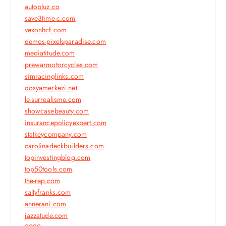
autopluz.co
save3time-c.com
vexonhcf.com
demos-pixelsparadise.com
mediatitude.com
prewarmotorcycles.com
simracinglinks.com
dosyamerkezi.net
le-surrealisme.com
showcasebeauty.com
insurancepolicyexpert.com
statkeycompany.com
carolinadeckbuilders.com
topinvestingblog.com
top50tools.com
the-rep.com
saltyfranks.com
annerani.com
jazzatude.com