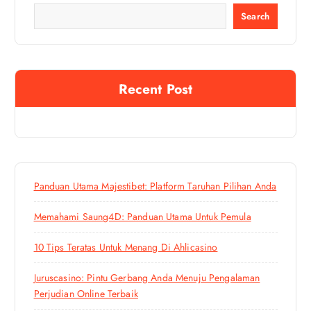
Search
a
t
Recent Post
i
o
n
Panduan Utama Majestibet: Platform Taruhan Pilihan Anda
Memahami Saung4D: Panduan Utama Untuk Pemula
10 Tips Teratas Untuk Menang Di Ahlicasino
Juruscasino: Pintu Gerbang Anda Menuju Pengalaman
Perjudian Online Terbaik