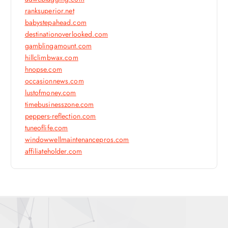
ranksuperior.net
babystepahead.com
destinationoverlooked.com
gamblingamount.com
hillclimbwax.com
hnopse.com
occasionnews.com
lustofmoney.com
timebusinesszone.com
peppers-reflection.com
tuneoflife.com
windowwellmaintenancepros.com
affiliateholder.com