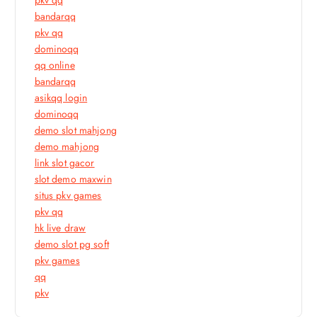
pkv qq
bandarqq
pkv qq
dominoqq
qq online
bandarqq
asikqq login
dominoqq
demo slot mahjong
demo mahjong
link slot gacor
slot demo maxwin
situs pkv games
pkv qq
hk live draw
demo slot pg soft
pkv games
qq
pkv