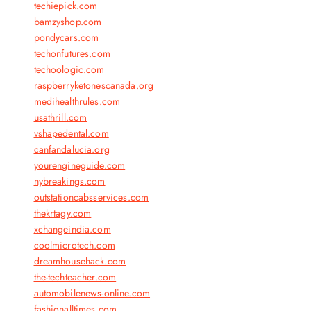
techiepick.com
bamzyshop.com
pondycars.com
techonfutures.com
techoologic.com
raspberryketonescanada.org
medihealthrules.com
usathrill.com
vshapedental.com
canfandalucia.org
yourengineguide.com
nybreakings.com
outstationcabsservices.com
thekrtagy.com
xchangeindia.com
coolmicrotech.com
dreamhousehack.com
the-techteacher.com
automobilenews-online.com
fashionalltimes.com