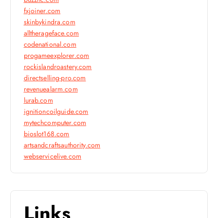
fxjoiner.com
skinbykindra.com
alltherageface.com
codenational.com
progameexplorer.com
rockislandroastery.com
directselling-pro.com
revenuealarm.com
lurab.com
ignitioncoilguide.com
mytechcomputer.com
bioslot168.com
artsandcraftsauthority.com
webservicelive.com
Links