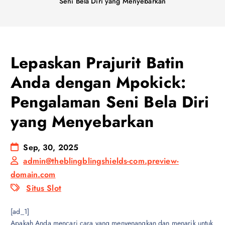
Seni Bela Diri yang Menyebarkan
Lepaskan Prajurit Batin
Anda dengan Mpokick:
Pengalaman Seni Bela Diri
yang Menyebarkan
Sep, 30, 2025
admin@theblingblingshields-com.preview-
domain.com
Situs Slot
[ad_1]
Apakah Anda mencari cara yang menyenangkan dan menarik untuk