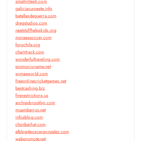
smallvilleph.com
galiciasuroeste.info
batallasdeguerra.com
dregstudios.com
neatstuffhelpskids.org
moraessoccer.com
forochile.org
chart-track.com
wonderfultraveling.com
promocioname.net
wimaxworld.com
freeonlinecricketgames.net
bestcashing.biz
firerestrictions.us
archiesbrooklyn.com
muambeiros.net
infozblog.com
chonbaihat.com
elblogdeoscargonzalez.com
webpromote.net