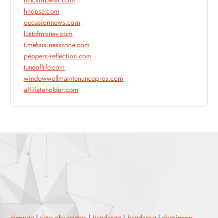
hnopse.com
occasionnews.com
lustofmoney.com
timebusinesszone.com
peppers-reflection.com
tuneoflife.com
windowwellmaintenancepros.com
affiliateholder.com
menuqq
|
situs pkv games
|
bandarqq
|
bandarqq
|
dominoqq