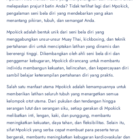
melepaskan prajurit batin Anda? Tidak terlihat lagi dari Mpokick,
pengalaman seni bela diri yang mendebarkan yang akan
menantang pikiran, tubuh, dan semangat Anda.
Mpokick adalah bentuk unik dari seni bela diri yang
menggabungkan unsur-unsur Muay Thai, kickboxing, dan teknik
pertahanan diri untuk menciptakan latihan yang dinamis dan
berenergi tinggi. Dikembangkan oleh ahli seni bela diri dan
penggemar kebugaran, Mpokick dirancang untuk membantu
individu membangun kekuatan, kelincahan, dan kepercayaan diri
sambil belajar keterampilan pertahanan diri yang praktis.
Salah satu manfaat utama Mpokick adalah kemampuannya untuk
memberikan latihan seluruh tubuh yang menargetkan semua
kelompok otot utama. Dari pukulan dan tendangan hingga
serangan lutut dan serangan siku, setiap gerakan di Mpokick
melibatkan inti, lengan, kaki, dan punggung, membantu
meningkatkan kekuatan, daya tahan, dan fleksibilitas. Selain itu,
sifat Mpokick yang serba cepat membuat para peserta terus
bergerak, membantu meningkatkan kebugaran kardiovaskular dan