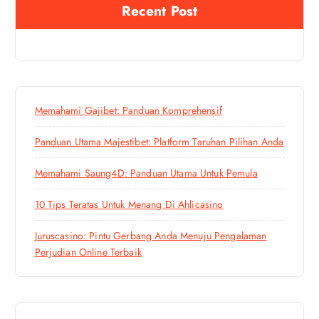
i
Recent Post
o
n
Memahami Gajibet: Panduan Komprehensif
Panduan Utama Majestibet: Platform Taruhan Pilihan Anda
Memahami Saung4D: Panduan Utama Untuk Pemula
10 Tips Teratas Untuk Menang Di Ahlicasino
Juruscasino: Pintu Gerbang Anda Menuju Pengalaman
Perjudian Online Terbaik