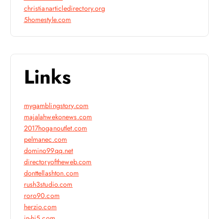
christianarticledirectory.org
5homestyle.com
Links
mygamblingstory.com
majalahwekonews.com
2017hoganoutlet.com
pelmanec.com
domino99qq.net
directoryoftheweb.com
donttellashton.com
rush3studio.com
roro90.com
herzio.com
in-hi5.com