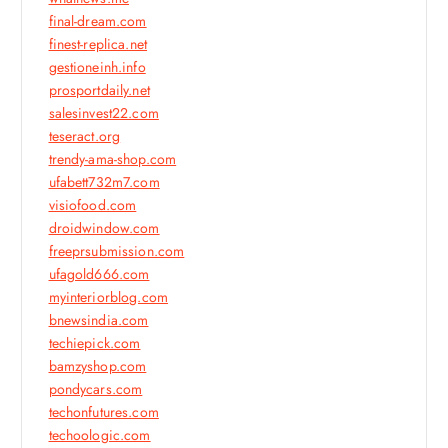
final-dream.com
finest-replica.net
gestioneinh.info
prosportdaily.net
salesinvest22.com
teseract.org
trendy-ama-shop.com
ufabett732m7.com
visiofood.com
droidwindow.com
freeprsubmission.com
ufagold666.com
myinteriorblog.com
bnewsindia.com
techiepick.com
bamzyshop.com
pondycars.com
techonfutures.com
techoologic.com