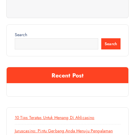
v
i
g
Search
Search
a
t
Recent Post
i
o
n
10 Tips Teratas Untuk Menang Di Ahlicasino
Juruscasino: Pintu Gerbang Anda Menuju Pengalaman