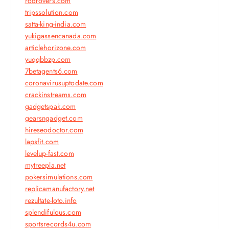
rodrovers.com
tripssolution.com
satta-king-india.com
yukigassencanada.com
articlehorizone.com
yuqqbbzp.com
7betagents6.com
coronavirusuptodate.com
crackinstreams.com
gadgetspak.com
gearsngadget.com
hireseodoctor.com
lapsfit.com
levelup-fast.com
mytreepla.net
pokersimulations.com
replicamanufactory.net
rezultate-loto.info
splendifulous.com
sportsrecords4u.com