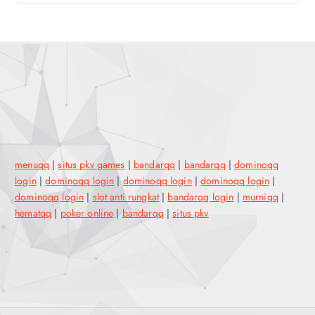
menuqq
|
situs pkv games
|
bandarqq
|
bandarqq
|
dominoqq
login
|
dominoqq login
|
dominoqq login
|
dominoqq login
|
dominoqq login
|
slot anti rungkat
|
bandarqq login
|
murniqq
|
hematqq
|
poker online
|
bandarqq
|
situs pkv