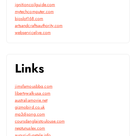
ignitioncoilguide.com
mytechcomputer.com
bioslot168.com
artsandcraftsauthority.com
webservicelive.com
Links
jimsfamousbbq.com
libertywalk-usa.com
australiamovie.net
gizmobird.co.uk
mp3djsong.com
coursdanglaistoulouse.com
neptunuslex.com
auguri-di-natale.info