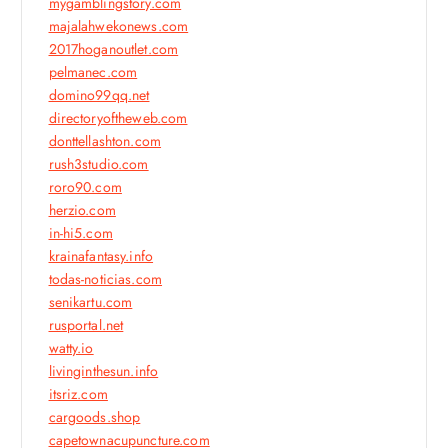
mygamblingstory.com
majalahwekonews.com
2017hoganoutlet.com
pelmanec.com
domino99qq.net
directoryoftheweb.com
donttellashton.com
rush3studio.com
roro90.com
herzio.com
in-hi5.com
krainafantasy.info
todas-noticias.com
senikartu.com
rusportal.net
watty.io
livinginthesun.info
itsriz.com
cargoods.shop
capetownacupuncture.com