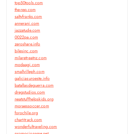
top50tools.com
the-rep.com
saltyfranks.com
annerani.com
jazzatude.com
0022pa.com
zeroshare.info
bilesinc.com
milaretreatnz.com
modaagi.com
smallvilleph.com
galiciasuroeste.info
batallasdeguerra.com
dregstudios.com
neatstuffhelpskids.org
moraessoccer.com
forochile.org
chart-track.com
wonderfultraveling.com
promocioname.net