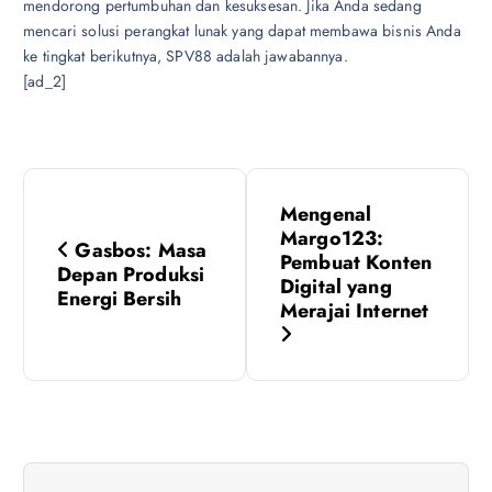
mendorong pertumbuhan dan kesuksesan. Jika Anda sedang
mencari solusi perangkat lunak yang dapat membawa bisnis Anda
ke tingkat berikutnya, SPV88 adalah jawabannya.
[ad_2]
P
Mengenal
o
Margo123:
Gasbos: Masa
Pembuat Konten
Depan Produksi
s
Digital yang
Energi Bersih
Merajai Internet
t
n
a