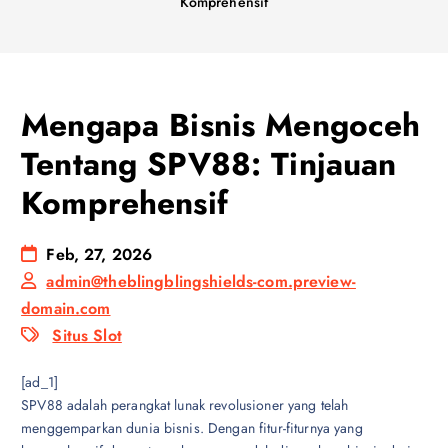
Komprehensif
Mengapa Bisnis Mengoceh
Tentang SPV88: Tinjauan
Komprehensif
Feb, 27, 2026
admin@theblingblingshields-com.preview-
domain.com
Situs Slot
[ad_1]
SPV88 adalah perangkat lunak revolusioner yang telah
menggemparkan dunia bisnis. Dengan fitur-fiturnya yang