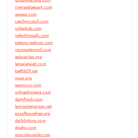
goupuntacana.com
riversedgepark.com
zaseez.com
catchycrunch.com
nofaphub.com
nefertitingalls.com
patsyscreations.com
income4proof.com
educaritas.org
lensajelajah.com
betflik09.net
ncaq.org
xenmicro.com
onlineshopera.com
dartyfresh.com
lewisenterprises.net
pcsoftwarefree.org
dailylinking.com
dnafyx.com
giocolenuvole.com