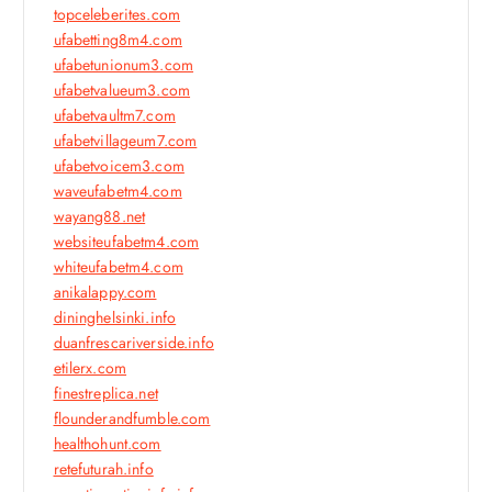
topceleberites.com
ufabetting8m4.com
ufabetunionum3.com
ufabetvalueum3.com
ufabetvaultm7.com
ufabetvillageum7.com
ufabetvoicem3.com
waveufabetm4.com
wayang88.net
websiteufabetm4.com
whiteufabetm4.com
anikalappy.com
dininghelsinki.info
duanfrescariverside.info
etilerx.com
finestreplica.net
flounderandfumble.com
healthohunt.com
retefuturah.info