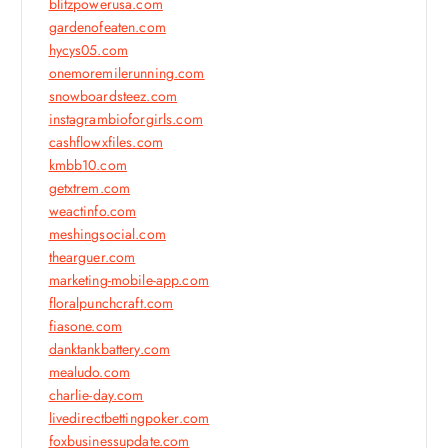
blitzpowerusa.com
gardenofeaten.com
hycys05.com
onemoremilerunning.com
snowboardsteez.com
instagrambioforgirls.com
cashflowxfiles.com
kmbb10.com
getxtrem.com
weactinfo.com
meshingsocial.com
thearguer.com
marketing-mobile-app.com
floralpunchcraft.com
fiasone.com
danktankbattery.com
mealudo.com
charlie-day.com
livedirectbettingpoker.com
foxbusinessupdate.com