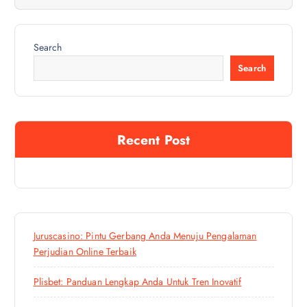
i
g
Search
Search
a
t
Recent Post
i
o
n
Juruscasino: Pintu Gerbang Anda Menuju Pengalaman
Perjudian Online Terbaik
Plisbet: Panduan Lengkap Anda Untuk Tren Inovatif