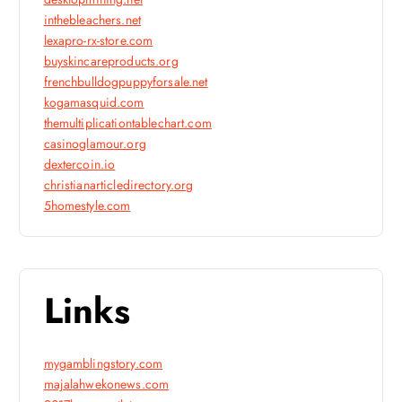
inthebleachers.net
lexapro-rx-store.com
buyskincareproducts.org
frenchbulldogpuppyforsale.net
kogamasquid.com
themultiplicationtablechart.com
casinoglamour.org
dextercoin.io
christianarticledirectory.org
5homestyle.com
Links
mygamblingstory.com
majalahwekonews.com