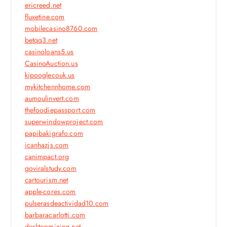
ericreed.net
fluxetine.com
mobilecasino8760.com
betqq3.net
casinoloans5.us
CasinoAuction.us
kipooglecouk.us
mykitchennhome.com
aumoulinvert.com
thefoodiepassport.com
superwindowproject.com
papibakigrafo.com
icanhazjs.com
canimpact.org
goviralstudy.com
cartourism.net
apple-cores.com
pulserasdeactividad10.com
barbaracarlotti.com
desktopmining.net