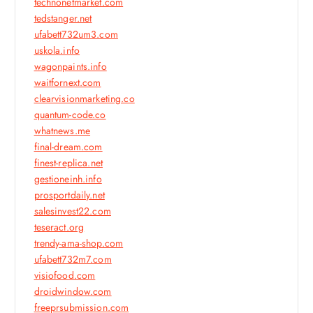
technonetmarket.com
tedstanger.net
ufabett732um3.com
uskola.info
wagonpaints.info
waitfornext.com
clearvisionmarketing.co
quantum-code.co
whatnews.me
final-dream.com
finest-replica.net
gestioneinh.info
prosportdaily.net
salesinvest22.com
teseract.org
trendy-ama-shop.com
ufabett732m7.com
visiofood.com
droidwindow.com
freeprsubmission.com