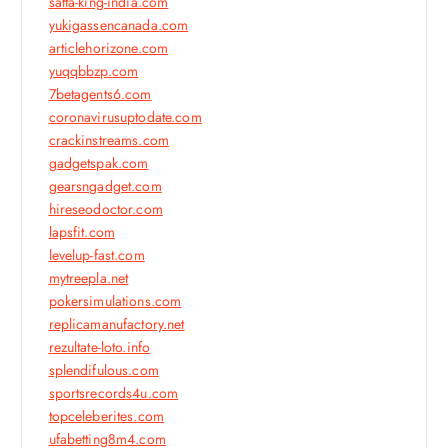
satta-king-india.com
yukigassencanada.com
articlehorizone.com
yuqqbbzp.com
7betagents6.com
coronavirusuptodate.com
crackinstreams.com
gadgetspak.com
gearsngadget.com
hireseodoctor.com
lapsfit.com
levelup-fast.com
mytreepla.net
pokersimulations.com
replicamanufactory.net
rezultate-loto.info
splendifulous.com
sportsrecords4u.com
topceleberites.com
ufabetting8m4.com