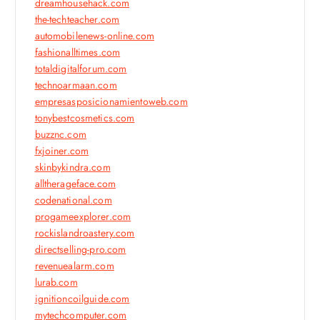
dreamhousehack.com
the-techteacher.com
automobilenews-online.com
fashionalltimes.com
totaldigitalforum.com
technoarmaan.com
empresasposicionamientoweb.com
tonybestcosmetics.com
buzznc.com
fxjoiner.com
skinbykindra.com
alltherageface.com
codenational.com
progameexplorer.com
rockislandroastery.com
directselling-pro.com
revenuealarm.com
lurab.com
ignitioncoilguide.com
mytechcomputer.com