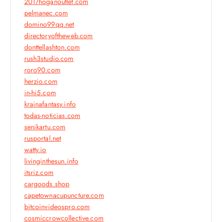
2017hoganoutlet.com
pelmanec.com
domino99qq.net
directoryoftheweb.com
donttellashton.com
rush3studio.com
roro90.com
herzio.com
in-hi5.com
krainafantasy.info
todas-noticias.com
senikartu.com
rusportal.net
watty.io
livinginthesun.info
itsriz.com
cargoods.shop
capetownacupuncture.com
bitcoinvideospro.com
cosmiccrowcollective.com