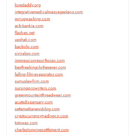
lovedaddy.org
integrativemedicalmassageplano.com
mrrugwashing.com
acb-bankia.com
flash-es.net
upshak.com
backsilo.com
siviralqq.com
impressionresorthoian.com
bestfreakingclothesever.com
falling-film-evaporator.com
sumuslawfirm.com
nursingprowriters.com
greenmountainthreadwear.com
acutedispensary.com
sattamatkanewsblog.com
cryptocurrencytradingcn.com
totowaz.com
charlestonwipesettlement.com