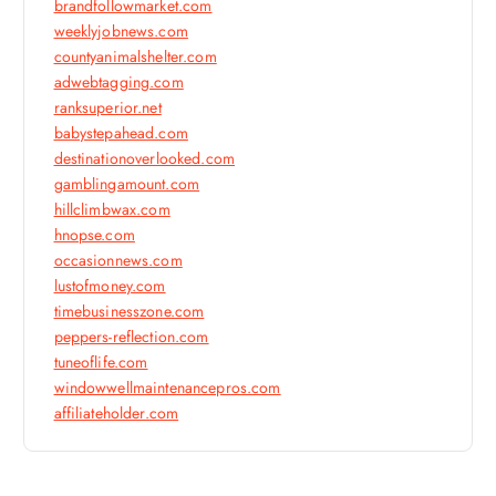
brandfollowmarket.com
weeklyjobnews.com
countyanimalshelter.com
adwebtagging.com
ranksuperior.net
babystepahead.com
destinationoverlooked.com
gamblingamount.com
hillclimbwax.com
hnopse.com
occasionnews.com
lustofmoney.com
timebusinesszone.com
peppers-reflection.com
tuneoflife.com
windowwellmaintenancepros.com
affiliateholder.com