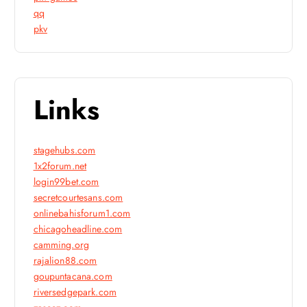
qq
pkv
Links
stagehubs.com
1x2forum.net
login99bet.com
secretcourtesans.com
onlinebahisforum1.com
chicagoheadline.com
camming.org
rajalion88.com
goupuntacana.com
riversedgepark.com