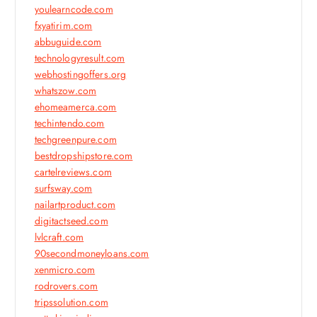
youlearncode.com
fxyatirim.com
abbuguide.com
technologyresult.com
webhostingoffers.org
whatszow.com
ehomeamerca.com
techintendo.com
techgreenpure.com
bestdropshipstore.com
cartelreviews.com
surfsway.com
nailartproduct.com
digitactseed.com
lvlcraft.com
90secondmoneyloans.com
xenmicro.com
rodrovers.com
tripssolution.com