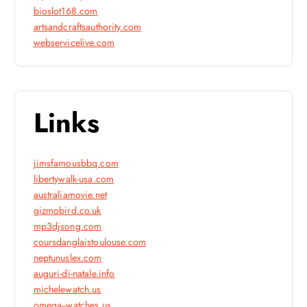
bioslot168.com
artsandcraftsauthority.com
webservicelive.com
Links
jimsfamousbbq.com
libertywalk-usa.com
australiamovie.net
gizmobird.co.uk
mp3djsong.com
coursdanglaistoulouse.com
neptunuslex.com
auguri-di-natale.info
michelewatch.us
omega--watches.us