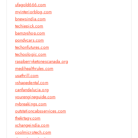
ufagold666.com
myinteriorblog.com
bnewsindia.com
techiepick.com
bamzyshop.com
pondycars.com
techonfutures.com
techoologic.com
raspberryketonescanada.org
medihealthrules.com
usathrill.com
vshapedental.com
canfandalucia.org
yourengineguide.com
nybreakings.com
outstationcabsservices.com
thekrtagy.com
xchangeindia.com
coolmicrotech.com