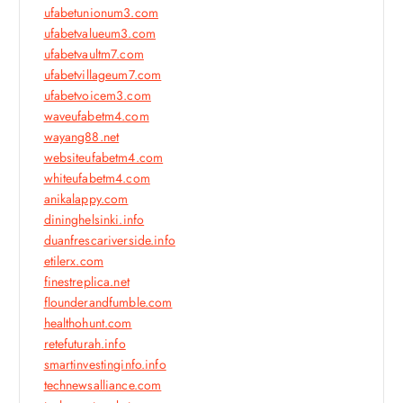
ufabetunionum3.com
ufabetvalueum3.com
ufabetvaultm7.com
ufabetvillageum7.com
ufabetvoicem3.com
waveufabetm4.com
wayang88.net
websiteufabetm4.com
whiteufabetm4.com
anikalappy.com
dininghelsinki.info
duanfrescariverside.info
etilerx.com
finestreplica.net
flounderandfumble.com
healthohunt.com
retefuturah.info
smartinvestinginfo.info
technewsalliance.com