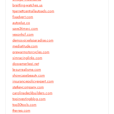
breitling-watches.us
tgarnettcentrallautoads.com
fixadvert.com
autopluz.co
save3time-c.com
vexonhcf.com
demos-pixelsparadise.com
mediatitude.com
prewarmotorcycles.com
simracinglinks.com
dosyamerkezi.net
le-surrealisme.com
showcasebeauty.com
insurancepolicyexpert.com
statkeycompany.com
carolinadeckbuilders.com
topinvestingblog.com
top50tools.com
the-rep.com