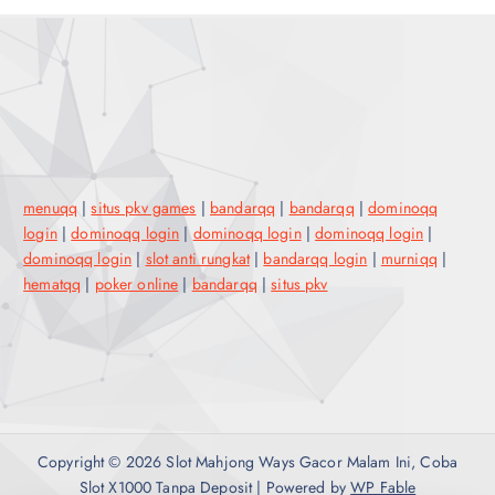
menuqq
|
situs pkv games
|
bandarqq
|
bandarqq
|
dominoqq
login
|
dominoqq login
|
dominoqq login
|
dominoqq login
|
dominoqq login
|
slot anti rungkat
|
bandarqq login
|
murniqq
|
hematqq
|
poker online
|
bandarqq
|
situs pkv
Copyright © 2026 Slot Mahjong Ways Gacor Malam Ini, Coba
Slot X1000 Tanpa Deposit | Powered by
WP Fable