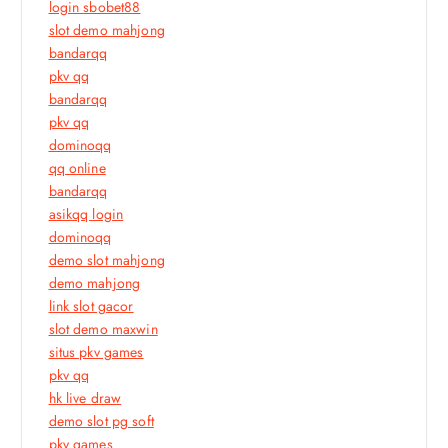
login sbobet88
slot demo mahjong
bandarqq
pkv qq
bandarqq
pkv qq
dominoqq
qq online
bandarqq
asikqq login
dominoqq
demo slot mahjong
demo mahjong
link slot gacor
slot demo maxwin
situs pkv games
pkv qq
hk live draw
demo slot pg soft
pkv games