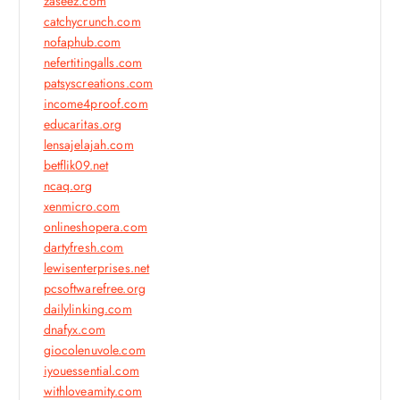
zaseez.com
catchycrunch.com
nofaphub.com
nefertitingalls.com
patsyscreations.com
income4proof.com
educaritas.org
lensajelajah.com
betflik09.net
ncaq.org
xenmicro.com
onlineshopera.com
dartyfresh.com
lewisenterprises.net
pcsoftwarefree.org
dailylinking.com
dnafyx.com
giocolenuvole.com
iyouessential.com
withloveamity.com