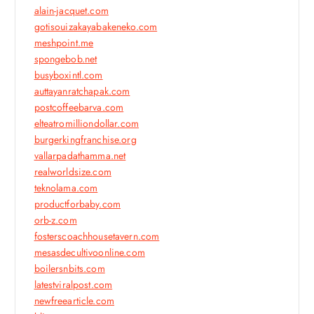
alain-jacquet.com
gotisouizakayabakeneko.com
meshpoint.me
spongebob.net
busyboxintl.com
auttayanratchapak.com
postcoffeebarva.com
elteatromilliondollar.com
burgerkingfranchise.org
vallarpadathamma.net
realworldsize.com
teknolama.com
productforbaby.com
orb-z.com
fosterscoachhousetavern.com
mesasdecultivoonline.com
boilersnbits.com
latestviralpost.com
newfreearticle.com