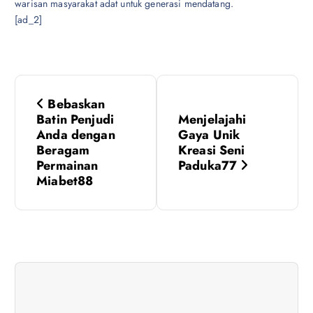
warisan masyarakat adat untuk generasi mendatang.
[ad_2]
P
Bebaskan
o
Batin Penjudi
Menjelajahi
Anda dengan
Gaya Unik
s
Beragam
Kreasi Seni
Permainan
Paduka77
Miabet88
t
n
a
v