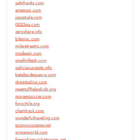
saltyfranks.com
annerani.com
jazzatude.com
0022pa.com
zeroshare.info
bilesinc.com
milaretreatnz.com
modaagi.com
smallvilleph.com
galiciasuroeste.info
batallasdeguerra.com
dregstudios.com
neatstuffhelpskids.org
moraessoccer.com
forochile.org
chart-track.com
wonderfultraveling.com
promocioname.net
wimaxworld.com
freeonlinecricketgames.net