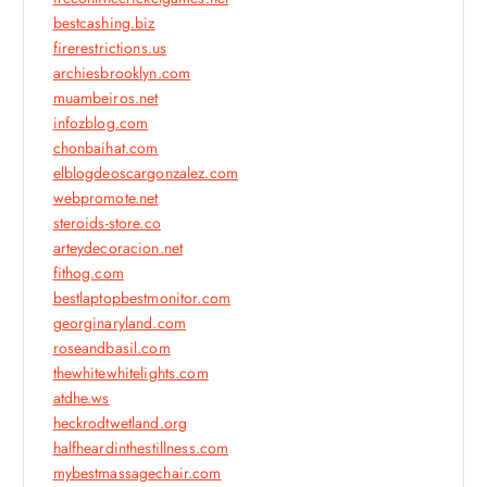
bestcashing.biz
firerestrictions.us
archiesbrooklyn.com
muambeiros.net
infozblog.com
chonbaihat.com
elblogdeoscargonzalez.com
webpromote.net
steroids-store.co
arteydecoracion.net
fithog.com
bestlaptopbestmonitor.com
georginaryland.com
roseandbasil.com
thewhitewhitelights.com
atdhe.ws
heckrodtwetland.org
halfheardinthestillness.com
mybestmassagechair.com