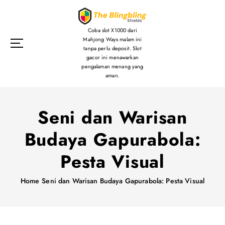
S
k
i
Coba slot X1000 dari
p
Mahjong Ways malam ini
tanpa perlu deposit. Slot
t
gacor ini menawarkan
o
pengalaman menang yang
c
aman.
o
n
t
Seni dan Warisan
e
Budaya Gapurabola:
n
t
Pesta Visual
Home
Seni dan Warisan Budaya Gapurabola: Pesta Visual