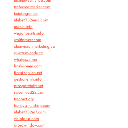
technewsalliance.com
technonetmarket.com
tedstanger.net
ufabett732um3.com
uskola.info
wagonpaints.info
waitfornext.com
clearvisionmarketing.co
quantum-code.co
whatnews.me
final-dream.com
finest-replica.net
gestioneinh.info
prosportdaily.net
salesinvest22.com
teseract.org
trendy-ama-shop.com
ufabett732m7.com
visiofood.com
droidwindow.com