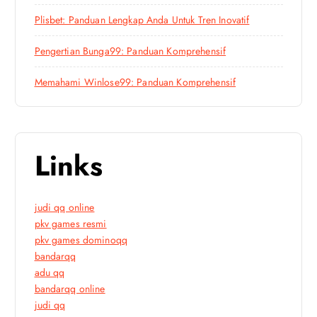
Plisbet: Panduan Lengkap Anda Untuk Tren Inovatif
Pengertian Bunga99: Panduan Komprehensif
Memahami Winlose99: Panduan Komprehensif
Links
judi qq online
pkv games resmi
pkv games dominoqq
bandarqq
adu qq
bandarqq online
judi qq