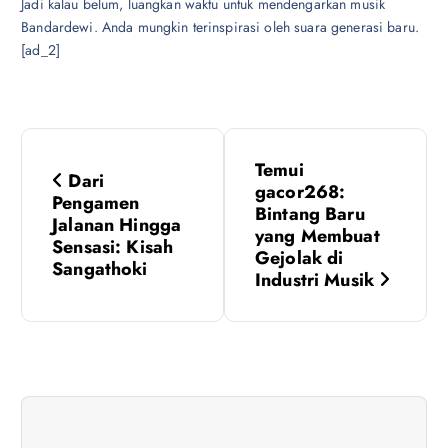
Jadi kalau belum, luangkan waktu untuk mendengarkan musik
Bandardewi. Anda mungkin terinspirasi oleh suara generasi baru.
[ad_2]
P
Temui
Dari
o
gacor268:
Pengamen
Bintang Baru
Jalanan Hingga
s
yang Membuat
Sensasi: Kisah
Gejolak di
Sangathoki
Industri Musik
t
n
a
v