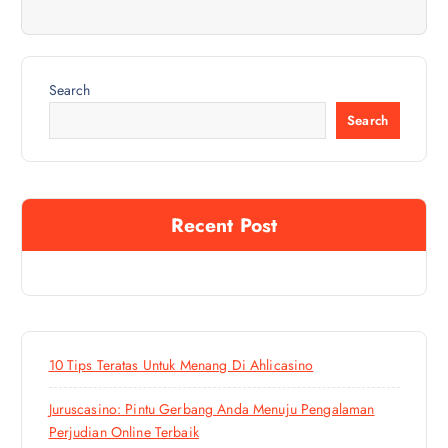
i
g
Search
Search
a
t
Recent Post
i
o
n
10 Tips Teratas Untuk Menang Di Ahlicasino
Juruscasino: Pintu Gerbang Anda Menuju Pengalaman
Perjudian Online Terbaik