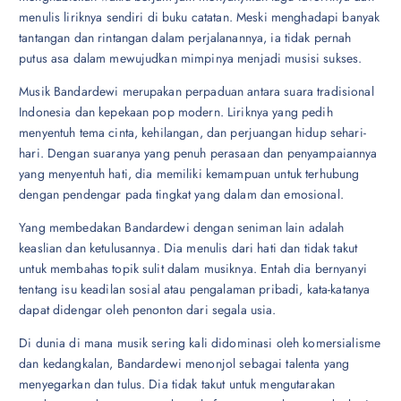
menulis liriknya sendiri di buku catatan. Meski menghadapi banyak
tantangan dan rintangan dalam perjalanannya, ia tidak pernah
putus asa dalam mewujudkan mimpinya menjadi musisi sukses.
Musik Bandardewi merupakan perpaduan antara suara tradisional
Indonesia dan kepekaan pop modern. Liriknya yang pedih
menyentuh tema cinta, kehilangan, dan perjuangan hidup sehari-
hari. Dengan suaranya yang penuh perasaan dan penyampaiannya
yang menyentuh hati, dia memiliki kemampuan untuk terhubung
dengan pendengar pada tingkat yang dalam dan emosional.
Yang membedakan Bandardewi dengan seniman lain adalah
keaslian dan ketulusannya. Dia menulis dari hati dan tidak takut
untuk membahas topik sulit dalam musiknya. Entah dia bernyanyi
tentang isu keadilan sosial atau pengalaman pribadi, kata-katanya
dapat didengar oleh penonton dari segala usia.
Di dunia di mana musik sering kali didominasi oleh komersialisme
dan kedangkalan, Bandardewi menonjol sebagai talenta yang
menyegarkan dan tulus. Dia tidak takut untuk mengutarakan