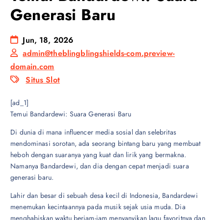
Generasi Baru
Jun, 18, 2026
admin@theblingblingshields-com.preview-
domain.com
Situs Slot
[ad_1]
Temui Bandardewi: Suara Generasi Baru
Di dunia di mana influencer media sosial dan selebritas
mendominasi sorotan, ada seorang bintang baru yang membuat
heboh dengan suaranya yang kuat dan lirik yang bermakna.
Namanya Bandardewi, dan dia dengan cepat menjadi suara
generasi baru.
Lahir dan besar di sebuah desa kecil di Indonesia, Bandardewi
menemukan kecintaannya pada musik sejak usia muda. Dia
menghabiskan waktu berjam-jam menyanyikan lagu favoritnya dan