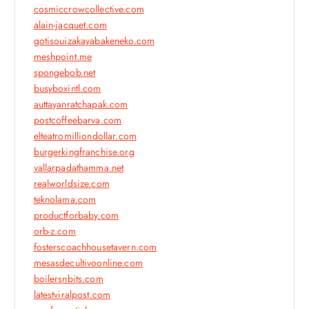
cosmiccrowcollective.com
alain-jacquet.com
gotisouizakayabakeneko.com
meshpoint.me
spongebob.net
busyboxintl.com
auttayanratchapak.com
postcoffeebarva.com
elteatromilliondollar.com
burgerkingfranchise.org
vallarpadathamma.net
realworldsize.com
teknolama.com
productforbaby.com
orb-z.com
fosterscoachhousetavern.com
mesasdecultivoonline.com
boilersnbits.com
latestviralpost.com