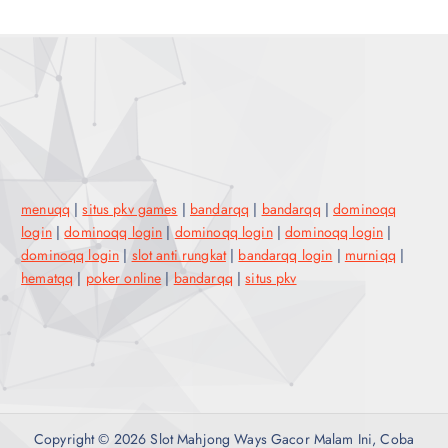
menuqq
|
situs pkv games
|
bandarqq
|
bandarqq
|
dominoqq
login
|
dominoqq login
|
dominoqq login
|
dominoqq login
|
dominoqq login
|
slot anti rungkat
|
bandarqq login
|
murniqq
|
hematqq
|
poker online
|
bandarqq
|
situs pkv
Copyright © 2026 Slot Mahjong Ways Gacor Malam Ini, Coba