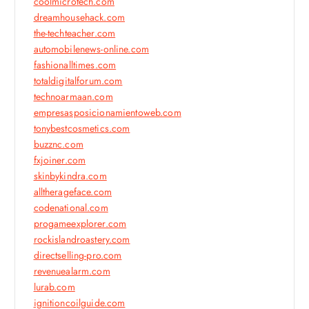
coolmicrotech.com
dreamhousehack.com
the-techteacher.com
automobilenews-online.com
fashionalltimes.com
totaldigitalforum.com
technoarmaan.com
empresasposicionamientoweb.com
tonybestcosmetics.com
buzznc.com
fxjoiner.com
skinbykindra.com
alltherageface.com
codenational.com
progameexplorer.com
rockislandroastery.com
directselling-pro.com
revenuealarm.com
lurab.com
ignitioncoilguide.com