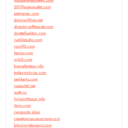
majalahwekonews.com
2017hoganoutlet.com
pelmanec.com
domino99qq.net
directoryoftheweb.com
donttellashton.com
rush3studio.com
roro90.com
herzio.com
in-hi5.com
krainafantasy.info
todas-noticias.com
senikartu.com
rusportal.net
watty.io
livinginthesun.info
itsriz.com
cargoods.shop
capetownacupuncture.com
bitcoinvideospro.com