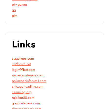
pkv games
qq
pkv
Links
stagehubs.com
1x2forum.net
login99bet.com
secretcourtesans.com
onlinebahisforum1.com
chicagoheadline.com
camming.org
rajalion88.com
goupuntacana.com
riversedgepark.com