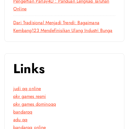
Pengertian Parlay4D : Panduan Lengkap Taruhan
Online
Dari Tradisional Menjadi Trendi: Bagaimana
Kembang123 Mendefinisikan Ulang Industri Bunga
Links
judi qq online
pkv games resmi
pkv games dominoqq
bandarqq
adu qq
bandarqq online