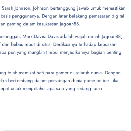
n, Sarah Johnson. Johnson bertanggung jawab untuk memastikan
asis penggunanya. Dengan latar belakang pemasaran digital
ran penting dalam kesuksesan Jagoan88.
 pelanggan, Mark Davis. Davis adalah wajah ramah Jagoan88,
an bebas repot di situs. Dedikasinya terhadap kepuasan
pa pun yang mungkin timbul menjadikannya bagian penting
ang telah memikat hati para gamer di seluruh dunia. Dengan
dan berkembang dalam persaingan dunia game online. Jika
epat untuk mengetahui apa saja yang sedang ramai