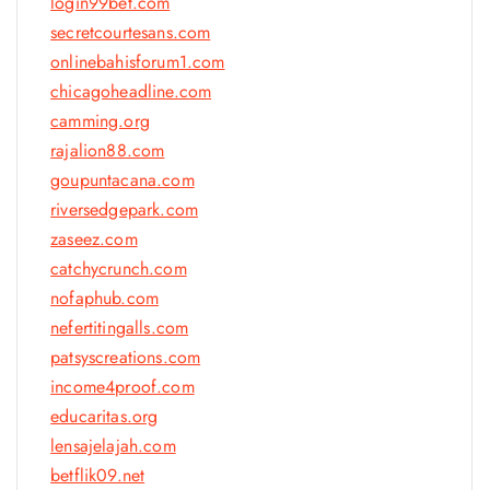
login99bet.com
secretcourtesans.com
onlinebahisforum1.com
chicagoheadline.com
camming.org
rajalion88.com
goupuntacana.com
riversedgepark.com
zaseez.com
catchycrunch.com
nofaphub.com
nefertitingalls.com
patsyscreations.com
income4proof.com
educaritas.org
lensajelajah.com
betflik09.net