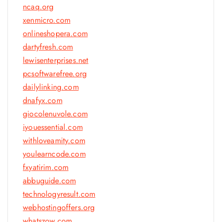
ncaq.org
xenmicro.com
onlineshopera.com
dartyfresh.com
lewisenterprises.net
pcsoftwarefree.org
dailylinking.com
dnafyx.com
giocolenuvole.com
iyouessential.com
withloveamity.com
youlearncode.com
fxyatirim.com
abbuguide.com
technologyresult.com
webhostingoffers.org
whatszow.com