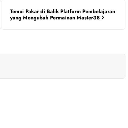
Temui Pakar di Balik Platform Pembelajaran
yang Mengubah Permainan Master38