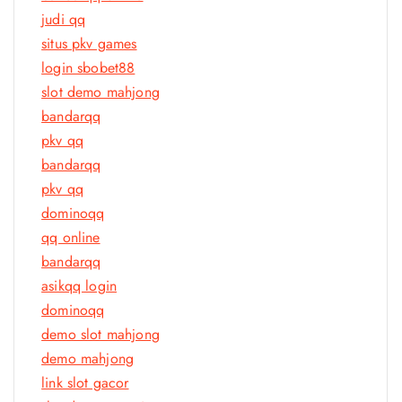
judi qq
situs pkv games
login sbobet88
slot demo mahjong
bandarqq
pkv qq
bandarqq
pkv qq
dominoqq
qq online
bandarqq
asikqq login
dominoqq
demo slot mahjong
demo mahjong
link slot gacor