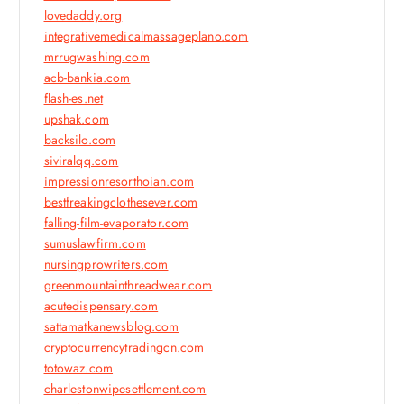
lovedaddy.org
integrativemedicalmassageplano.com
mrrugwashing.com
acb-bankia.com
flash-es.net
upshak.com
backsilo.com
siviralqq.com
impressionresorthoian.com
bestfreakingclothesever.com
falling-film-evaporator.com
sumuslawfirm.com
nursingprowriters.com
greenmountainthreadwear.com
acutedispensary.com
sattamatkanewsblog.com
cryptocurrencytradingcn.com
totowaz.com
charlestonwipesettlement.com