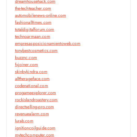
dreamhousehack.com
the-techteacher.com
automobilenews-online.com
fashionalltimes.com
totaldigitalforum.com
technoarmaan.com
empresasposicionamientoweb.com
tonybestcosmetics.com
buzznc.com
fxjoiner.com
skinbykindra.com
alltherageface.com
codenational.com
progameexplorer.com
rockislandroastery.com
directselling-pro.com
revenuealarm.com
lurab.com
ignitioncoilguide.com
mytechcomputer.com