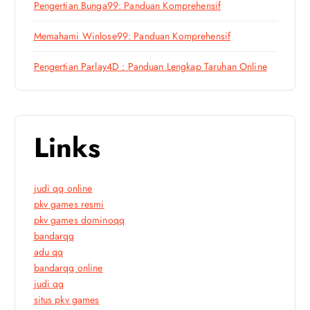
Pengertian Bunga99: Panduan Komprehensif
Memahami Winlose99: Panduan Komprehensif
Pengertian Parlay4D : Panduan Lengkap Taruhan Online
Links
judi qq online
pkv games resmi
pkv games dominoqq
bandarqq
adu qq
bandarqq online
judi qq
situs pkv games