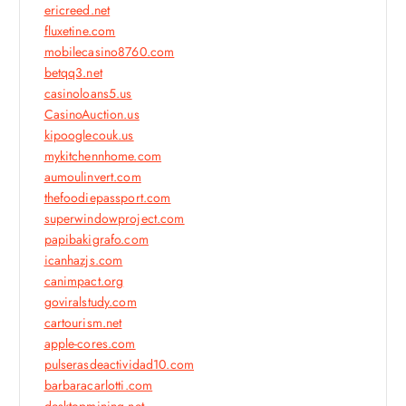
ericreed.net
fluxetine.com
mobilecasino8760.com
betqq3.net
casinoloans5.us
CasinoAuction.us
kipooglecouk.us
mykitchennhome.com
aumoulinvert.com
thefoodiepassport.com
superwindowproject.com
papibakigrafo.com
icanhazjs.com
canimpact.org
goviralstudy.com
cartourism.net
apple-cores.com
pulserasdeactividad10.com
barbaracarlotti.com
desktopmining.net