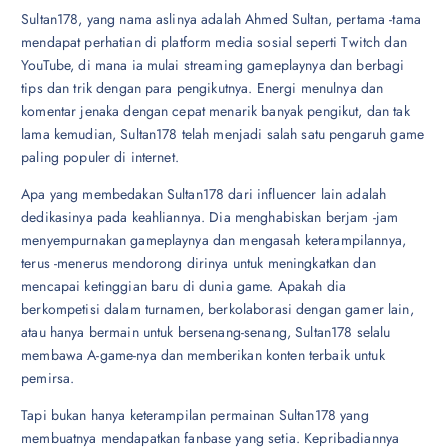
Sultan178, yang nama aslinya adalah Ahmed Sultan, pertama -tama
mendapat perhatian di platform media sosial seperti Twitch dan
YouTube, di mana ia mulai streaming gameplaynya dan berbagi
tips dan trik dengan para pengikutnya. Energi menulnya dan
komentar jenaka dengan cepat menarik banyak pengikut, dan tak
lama kemudian, Sultan178 telah menjadi salah satu pengaruh game
paling populer di internet.
Apa yang membedakan Sultan178 dari influencer lain adalah
dedikasinya pada keahliannya. Dia menghabiskan berjam -jam
menyempurnakan gameplaynya dan mengasah keterampilannya,
terus -menerus mendorong dirinya untuk meningkatkan dan
mencapai ketinggian baru di dunia game. Apakah dia
berkompetisi dalam turnamen, berkolaborasi dengan gamer lain,
atau hanya bermain untuk bersenang-senang, Sultan178 selalu
membawa A-game-nya dan memberikan konten terbaik untuk
pemirsa.
Tapi bukan hanya keterampilan permainan Sultan178 yang
membuatnya mendapatkan fanbase yang setia. Kepribadiannya