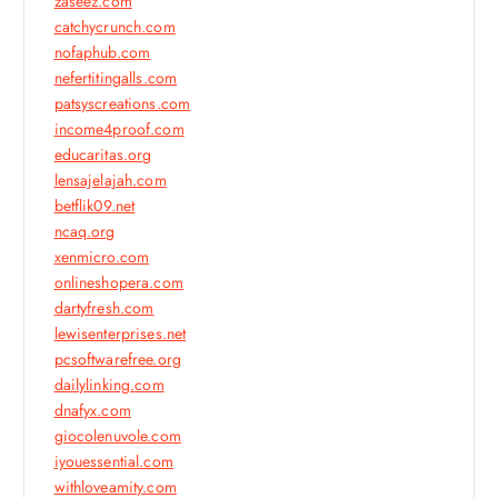
zaseez.com
catchycrunch.com
nofaphub.com
nefertitingalls.com
patsyscreations.com
income4proof.com
educaritas.org
lensajelajah.com
betflik09.net
ncaq.org
xenmicro.com
onlineshopera.com
dartyfresh.com
lewisenterprises.net
pcsoftwarefree.org
dailylinking.com
dnafyx.com
giocolenuvole.com
iyouessential.com
withloveamity.com