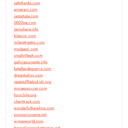
saltyfranks.com
annerani.com
jazzatude.com
0022pa.com
zeroshare.info
bilesinc.com
milaretreatnz.com
modaagi.com
smallvilleph.com
galiciasuroeste.info
batallasdeguerra.com
dregstudios.com
neatstuffhelpskids.org
moraessoccer.com
forochile.org
chart-track.com
wonderfultraveling.com
promocioname.net
wimaxworld.com
freeonlinecricketgames.net