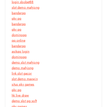
login sbobet88
slot demo mahjong
bandarqq
pkv qq
bandarqq
pkv qq
dominoqq
qq online
bandarqq
asikqq login
dominoqq
demo slot mahjong
demo mahjong
link slot gacor
slot demo maxwin
situs pkv games
pkv qq
hk live draw
demo slot pg soft
pkv games