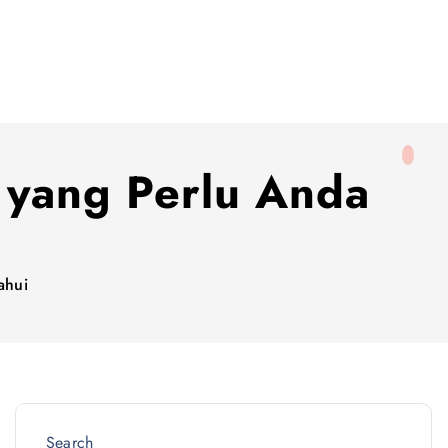
 yang Perlu Anda
ahui
Search