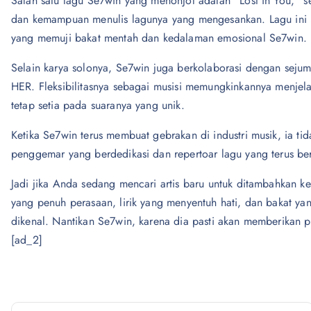
Salah satu lagu Se7win yang menonjol adalah “Lost in You,”
dan kemampuan menulis lagunya yang mengesankan. Lagu ini m
yang memuji bakat mentah dan kedalaman emosional Se7win.
Selain karya solonya, Se7win juga berkolaborasi dengan sejumla
HER. Fleksibilitasnya sebagai musisi memungkinkannya menjela
tetap setia pada suaranya yang unik.
Ketika Se7win terus membuat gebrakan di industri musik, ia t
penggemar yang berdedikasi dan repertoar lagu yang terus ber
Jadi jika Anda sedang mencari artis baru untuk ditambahkan k
yang penuh perasaan, lirik yang menyentuh hati, dan bakat yang
dikenal. Nantikan Se7win, karena dia pasti akan memberikan p
[ad_2]