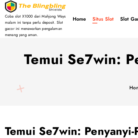
S
k
Coba slot X1000 dari Mahjong Ways
Home
Situs Slot
Slot G
i
malam ini tanpa perlu deposit. Slot
p
gacor ini menawarkan pengalaman
menang yang aman.
t
o
Temui Se7win: P
c
o
n
t
e
Ho
n
t
Temui Se7win: Penyanyi-P