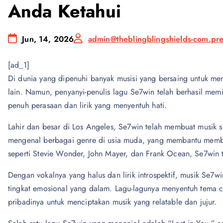
Anda Ketahui
Jun, 14, 2026
admin@theblingblingshields-com.pr
[ad_1]
Di dunia yang dipenuhi banyak musisi yang bersaing untuk men
lain. Namun, penyanyi-penulis lagu Se7win telah berhasil mem
penuh perasaan dan lirik yang menyentuh hati.
Lahir dan besar di Los Angeles, Se7win telah membuat musik s
mengenal berbagai genre di usia muda, yang membantu memben
seperti Stevie Wonder, John Mayer, dan Frank Ocean, Se7win t
Dengan vokalnya yang halus dan lirik introspektif, musik Se7
tingkat emosional yang dalam. Lagu-lagunya menyentuh tema ci
pribadinya untuk menciptakan musik yang relatable dan jujur.