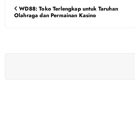
P
WD88: Toko Terlengkap untuk Taruhan
o
Olahraga dan Permainan Kasino
s
t
n
a
v
i