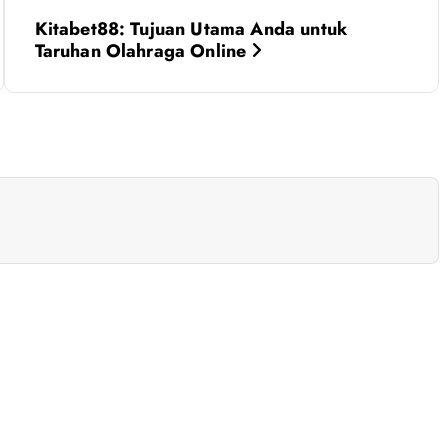
Kitabet88: Tujuan Utama Anda untuk
Taruhan Olahraga Online