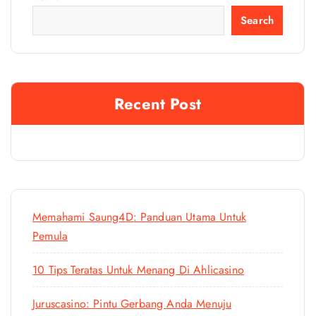
Search
Recent Post
Memahami Saung4D: Panduan Utama Untuk
Pemula
10 Tips Teratas Untuk Menang Di Ahlicasino
Juruscasino: Pintu Gerbang Anda Menuju