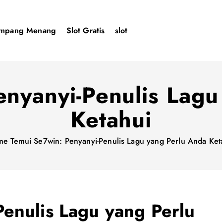
ampang Menang
Slot Gratis
slot
enyanyi-Penulis Lagu
Ketahui
me
Temui Se7win: Penyanyi-Penulis Lagu yang Perlu Anda Ket
enulis Lagu yang Perlu