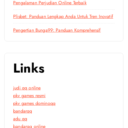
Pengalaman Perjudian Online Terbaik
Plisbet: Panduan Lengkap Anda Untuk Tren Inovatif
Pengertian Bunga99: Panduan Komprehensif
Links
judi qq online
pkv games resmi
pkv games dominoqq
bandarqq
adu qq
bandarqq online