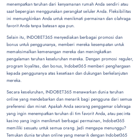
menempatkan taruhan dari kenyamanan rumah Anda sendiri atau
saat bepergian menggunakan perangkat seluler Anda. Fleksibilitas
ini memungkinkan Anda untuk menikmati permainan dan olahraga
favorit Anda tanpa batasan apa pun.
Selain itu, INDOBET365 menyediakan berbagai promosi dan
bonus untuk penggunanya, memberi mereka kesempatan untuk
memaksimalkan kemenangan mereka dan meningkatkan
pengalaman taruhan keseluruhan mereka. Dengan promosi reguler,
program loyalitas, dan bonus, Indobet365 memberi penghargaan
kepada penggunanya atas kesetiaan dan dukungan berkelanjutan
mereka.
Secara keseluruhan, INDOBET365 menawarkan dunia taruhan
online yang mendebarkan dan menarik bagi pengguna dari semua
preferensi dan minat. Apakah Anda seorang penggemar olahraga
yang ingin menempatkan taruhan di tim favorit Anda, atau pecinta
kasino yang ingin menikmati berbagai permainan, Indobet365
memiliki sesuatu untuk semua orang. Jadi mengapa menunggu?
Temukan dunia taruhan online yang menarik dengan Indobet365