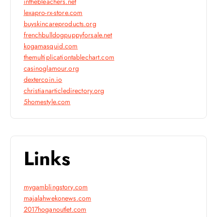
inthebleachers.net
lexapro-rx-store.com
buyskincareproducts.org
frenchbulldogpuppyforsale.net
kogamasquid.com
themultiplicationtablechart.com
casinoglamour.org
dextercoin.io
christianarticledirectory.org
5homestyle.com
Links
mygamblingstory.com
majalahwekonews.com
2017hoganoutlet.com