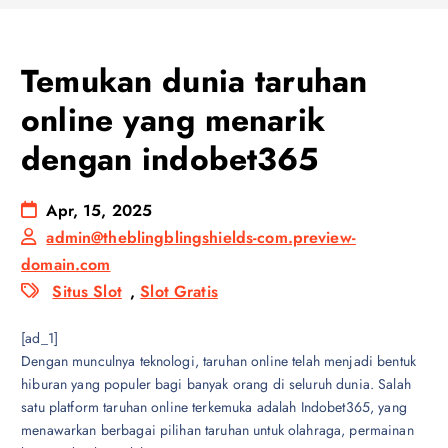
Temukan dunia taruhan
online yang menarik
dengan indobet365
Apr, 15, 2025
admin@theblingblingshields-com.preview-
domain.com
Situs Slot
,
Slot Gratis
[ad_1]
Dengan munculnya teknologi, taruhan online telah menjadi bentuk
hiburan yang populer bagi banyak orang di seluruh dunia. Salah
satu platform taruhan online terkemuka adalah Indobet365, yang
menawarkan berbagai pilihan taruhan untuk olahraga, permainan