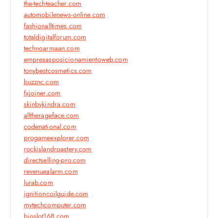
the-techteacher.com
automobilenews-online.com
fashionalltimes.com
totaldigitalforum.com
technoarmaan.com
empresasposicionamientoweb.com
tonybestcosmetics.com
buzznc.com
fxjoiner.com
skinbykindra.com
alltherageface.com
codenational.com
progameexplorer.com
rockislandroastery.com
directselling-pro.com
revenuealarm.com
lurab.com
ignitioncoilguide.com
mytechcomputer.com
bioslot168.com