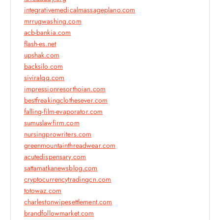
integrativemedicalmassageplano.com
mrrugwashing.com
acb-bankia.com
flash-es.net
upshak.com
backsilo.com
siviralqq.com
impressionresorthoian.com
bestfreakingclothesever.com
falling-film-evaporator.com
sumuslawfirm.com
nursingprowriters.com
greenmountainthreadwear.com
acutedispensary.com
sattamatkanewsblog.com
cryptocurrencytradingcn.com
totowaz.com
charlestonwipesettlement.com
brandfollowmarket.com