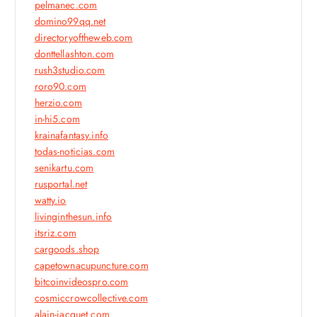
pelmanec.com
domino99qq.net
directoryoftheweb.com
donttellashton.com
rush3studio.com
roro90.com
herzio.com
in-hi5.com
krainafantasy.info
todas-noticias.com
senikartu.com
rusportal.net
watty.io
livinginthesun.info
itsriz.com
cargoods.shop
capetownacupuncture.com
bitcoinvideospro.com
cosmiccrowcollective.com
alain-jacquet.com