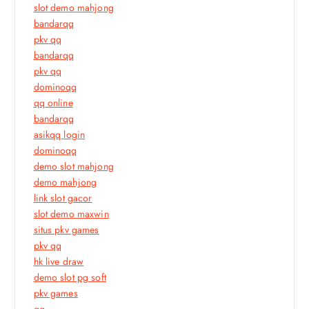
slot demo mahjong
bandarqq
pkv qq
bandarqq
pkv qq
dominoqq
qq online
bandarqq
asikqq login
dominoqq
demo slot mahjong
demo mahjong
link slot gacor
slot demo maxwin
situs pkv games
pkv qq
hk live draw
demo slot pg soft
pkv games