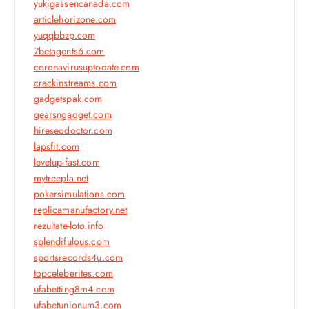
yukigassencanada.com
articlehorizone.com
yuqqbbzp.com
7betagents6.com
coronavirusuptodate.com
crackinstreams.com
gadgetspak.com
gearsngadget.com
hireseodoctor.com
lapsfit.com
levelup-fast.com
mytreepla.net
pokersimulations.com
replicamanufactory.net
rezultate-loto.info
splendifulous.com
sportsrecords4u.com
topceleberites.com
ufabetting8m4.com
ufabetunionum3.com