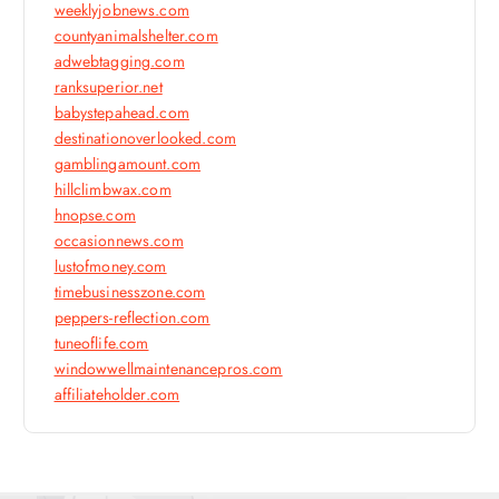
weeklyjobnews.com
countyanimalshelter.com
adwebtagging.com
ranksuperior.net
babystepahead.com
destinationoverlooked.com
gamblingamount.com
hillclimbwax.com
hnopse.com
occasionnews.com
lustofmoney.com
timebusinesszone.com
peppers-reflection.com
tuneoflife.com
windowwellmaintenancepros.com
affiliateholder.com