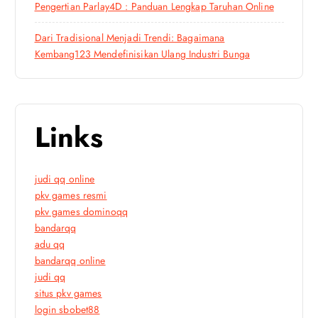
Pengertian Parlay4D : Panduan Lengkap Taruhan Online
Dari Tradisional Menjadi Trendi: Bagaimana
Kembang123 Mendefinisikan Ulang Industri Bunga
Links
judi qq online
pkv games resmi
pkv games dominoqq
bandarqq
adu qq
bandarqq online
judi qq
situs pkv games
login sbobet88