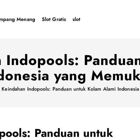
ampang Menang
Slot Gratis
slot
 Indopools: Panduan
donesia yang Memu
 Keindahan Indopools: Panduan untuk Kolam Alami Indonesi
pools: Panduan untuk