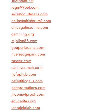
1x2forum.net
login99bet.com
secretcourtesans.com
onlinebahisforum1.com
chicagoheadline.com
camming.org
rajalion88.com
goupuntacana.com
riversedgepark.com
zaseez.com
catchycrunch.com
nofaphub.com
nefertitingalls.com
patsyscreations.com
income4proof.com
educaritas.org
lensajelajah.com