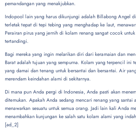
pemandangan yang menakjubkan.
Indopool lain yang harus dikunjungi adalah Billabong Angel di
terletak tepat di tepi tebing yang menghadap ke laut, menaw
Perairan pirus yang jernih di kolam renang sangat cocok unt
tertandingi.
Bagi mereka yang ingin melarikan diri dari keramaian dan me
Barat adalah tujuan yang sempurna. Kolam yang terpencil ini 
yang damai dan tenang untuk bersantai dan bersantai. Air yan
merendam keindahan alami di sekitarnya.
Di mana pun Anda pergi di Indonesia, Anda pasti akan mene
ditemukan. Apakah Anda sedang mencari renang yang santai 
menawarkan sesuatu untuk semua orang. Jadi lain kali Anda me
menambahkan kunjungan ke salah satu kolam alami yang indah
[ad_2]