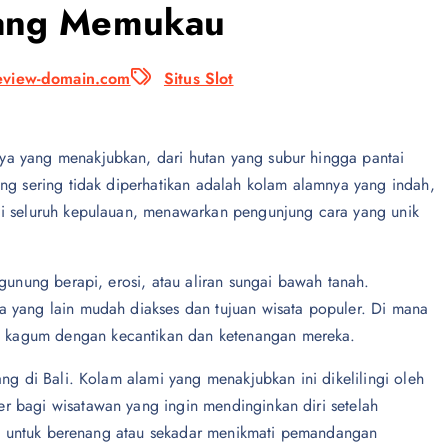
yang Memukau
review-domain.com
Situs Slot
ya yang menakjubkan, dari hutan yang subur hingga pantai
ang sering tidak diperhatikan adalah kolam alamnya yang indah,
 di seluruh kepulauan, menawarkan pengunjung cara yang unik
 gunung berapi, erosi, atau aliran sungai bawah tanah.
a yang lain mudah diakses dan tujuan wisata populer. Di mana
 kagum dengan kecantikan dan ketenangan mereka.
ang di Bali. Kolam alami yang menakjubkan ini dikelilingi oleh
r bagi wisatawan yang ingin mendinginkan diri setelah
ocok untuk berenang atau sekadar menikmati pemandangan