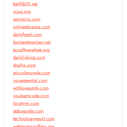
betflik09.net
ncaq.org
xenmicro.com
onlineshopera.com
dartyfresh.com
lewisenterprises.net
pcsoftwarefree.org
dailylinking.com
dnafyx.com
giocolenuvole.com
iyouessential.com
withloveamity.com
youlearncode.com
fxyatirim.com
abbuguide.com
technologyresult.com
webhostingoffers.org