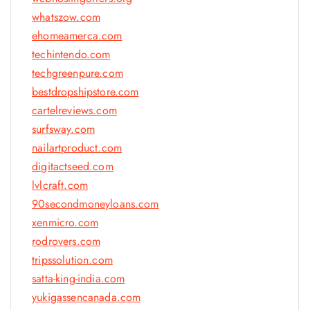
whatszow.com
ehomeamerca.com
techintendo.com
techgreenpure.com
bestdropshipstore.com
cartelreviews.com
surfsway.com
nailartproduct.com
digitactseed.com
lvlcraft.com
90secondmoneyloans.com
xenmicro.com
rodrovers.com
tripssolution.com
satta-king-india.com
yukigassencanada.com