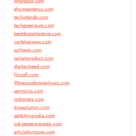
whatszow.com
ehomeamerca.com
techintendo.com
techgreenpure.com
bestdropshipstore.com
cartelreviews.com
surfsway.com
nailartproduct.com
digitactseed.com
lvlcraft.com
90secondmoneyloans.com
xenmicro.com
rodrovers.com
tripssolution.com
satta-king-india.com
yukigassencanada.com
articlehorizone.com