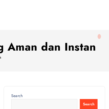
 Aman dan Instan
n
Search
Search