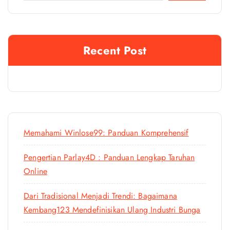
Recent Post
Memahami Winlose99: Panduan Komprehensif
Pengertian Parlay4D : Panduan Lengkap Taruhan
Online
Dari Tradisional Menjadi Trendi: Bagaimana
Kembang123 Mendefinisikan Ulang Industri Bunga