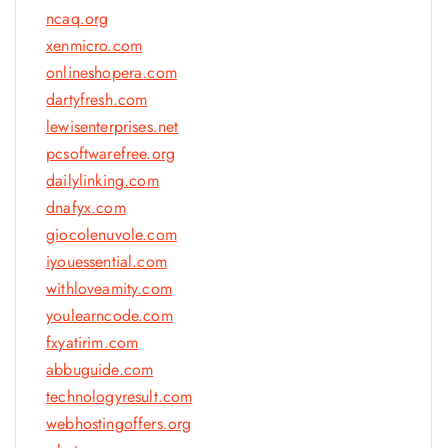
ncaq.org
xenmicro.com
onlineshopera.com
dartyfresh.com
lewisenterprises.net
pcsoftwarefree.org
dailylinking.com
dnafyx.com
giocolenuvole.com
iyouessential.com
withloveamity.com
youlearncode.com
fxyatirim.com
abbuguide.com
technologyresult.com
webhostingoffers.org