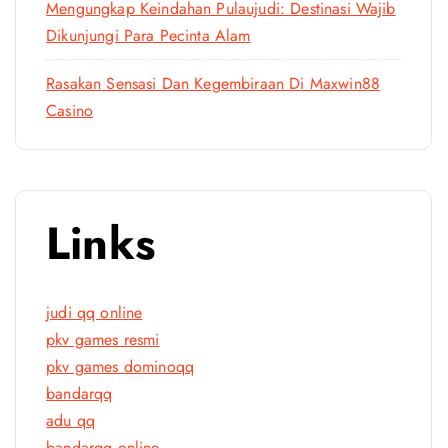
Mengungkap Keindahan Pulaujudi: Destinasi Wajib
Dikunjungi Para Pecinta Alam
Rasakan Sensasi Dan Kegembiraan Di Maxwin88
Casino
Links
judi qq online
pkv games resmi
pkv games dominoqq
bandarqq
adu qq
bandarqq online