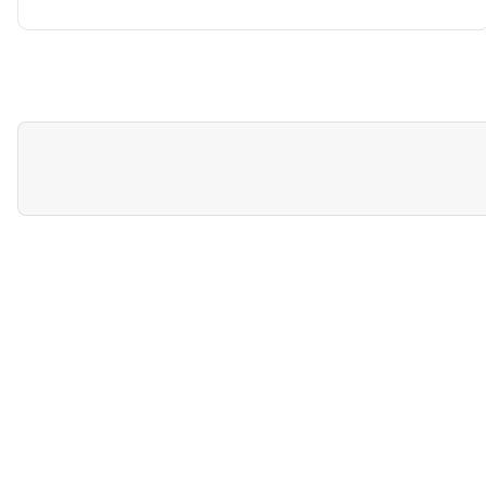
o
s
t
n
a
v
i
g