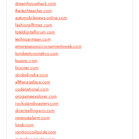
dreamhousehack.com
the-techteacher.com
automobilenews-online.com
fashionalltimes.com
totaldigitalforum.com
technoarmaan.com
empresasposicionamientoweb.com
tonybestcosmetics.com
buzznc.com
fxjoiner.com
skinbykindra.com
alltherageface.com
codenational.com
progameexplorer.com
rockislandroastery.com
directselling-pro.com
revenuealarm.com
lurab.com
ignitioncoilguide.com
mytechcomputer.com