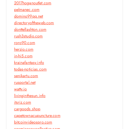
2017hoganoutlet.com
pelmanec.com
domino99qq.net
directoryoftheweb.com
donttellashton.com
rush3studio.com
roro90.com
herzio.com
in-hi5.com
krainafantasy.info
todas-noticias.com
senikartu.com
rusportal.net
watty.io
livinginthesun.info
itsriz.com
cargoods.shop
capetownacupuncture.com
bitcoinvideospro.com
cosmiccrowcollective.com