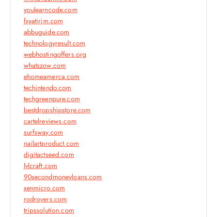
youlearncode.com
fxyatirim.com
abbuguide.com
technologyresult.com
webhostingoffers.org
whatszow.com
ehomeamerca.com
techintendo.com
techgreenpure.com
bestdropshipstore.com
cartelreviews.com
surfsway.com
nailartproduct.com
digitactseed.com
lvlcraft.com
90secondmoneyloans.com
xenmicro.com
rodrovers.com
tripssolution.com