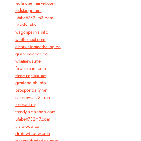
technonetmarket.com
tedstanger.net
ufabett732um3.com
uskola.info
wagonpaints.info
waitfornext.com
clearvisionmarketing.co
quantum-code.co
whatnews.me
final-dream.com
finest-replica.net
gestioneinh.info
prosportdaily.net
salesinvest22.com
teseract.org
trendy-ama-shop.com
ufabett732m7.com
visiofood.com
droidwindow.com
freeprsubmission.com