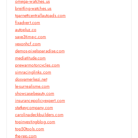
omega--watches.us
breitling-watches.us
tgarnettcentrallautoads.com
fixadvert.com
autopluz.co
save3time-c.com
vexonhcf.com
demos-pixelsparadise.com
mediatitude.com
prewarmotorcycles.com
simracinglinks.com
dosyamerkezi.net
le-surrealisme.com
showcasebeauty.com
insurancepolicyexpert.com
statkeycompany.com
carolinadeckbuilders.com
topinvestingblog.com
top50tools.com
the-rep.com