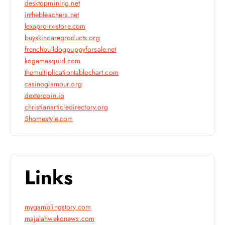
desktopmining.net
inthebleachers.net
lexapro-rx-store.com
buyskincareproducts.org
frenchbulldogpuppyforsale.net
kogamasquid.com
themultiplicationtablechart.com
casinoglamour.org
dextercoin.io
christianarticledirectory.org
5homestyle.com
Links
mygamblingstory.com
majalahwekonews.com