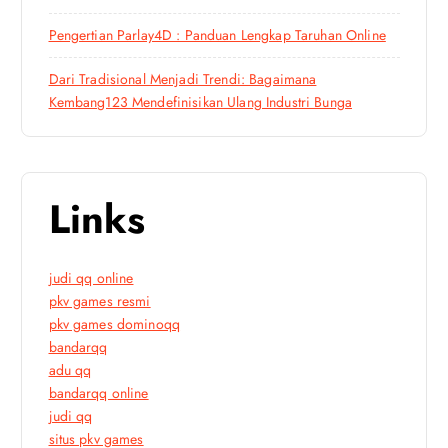
Pengertian Parlay4D : Panduan Lengkap Taruhan Online
Dari Tradisional Menjadi Trendi: Bagaimana
Kembang123 Mendefinisikan Ulang Industri Bunga
Links
judi qq online
pkv games resmi
pkv games dominoqq
bandarqq
adu qq
bandarqq online
judi qq
situs pkv games