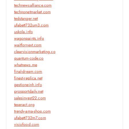
technewsalliance.com
technonetmarket.com
tedstanger.net
ufabett732um3.com
uskola.info
wagonpaints.info
waitfornext.com
clearvisionmarketing.co
quantum-code.co
whatnews.me
final-dream.com
finest-replica.net
gestioneinh.info
prosportdaily.net
salesinvest22.com
teseract.org
trendy-ama-shop.com
ufabett732m7.com
visiofood.com