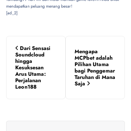
mendapatkan peluang menang besar!
[ad_2]
P
Dari Sensasi
Mengapa
o
Soundcloud
MCPbet adalah
hingga
Pilihan Utama
s
Kesuksesan
bagi Penggemar
Arus Utama:
Taruhan di Mana
Perjalanan
t
Saja
Leon188
n
a
v