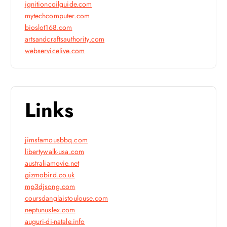
ignitioncoilguide.com
mytechcomputer.com
bioslot168.com
artsandcraftsauthority.com
webservicelive.com
Links
jimsfamousbbq.com
libertywalk-usa.com
australiamovie.net
gizmobird.co.uk
mp3djsong.com
coursdanglaistoulouse.com
neptunuslex.com
auguri-di-natale.info