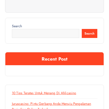
i
g
Search
a
Search
t
i
Recent Post
o
n
10 Tips Teratas Untuk Menang Di Ahlicasino
Juruscasino: Pintu Gerbang Anda Menuju Pengalaman