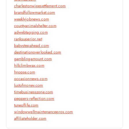
charlestonwipesettlement.com
brandfollowmarket.com
weeklyjobnews.com
countyanimalshelter.com
adwebtagging.com
ranksuperior.net
babystepahead.com
destinationoverlooked.com
gamblingamount.com
hillclimbwax.com
hnopse.com
occasionnews.com
lustofmoney.com
timebusinesszone.com
peppers-reflection.com
tuneoflife.com
windowwellmaintenancepros.com
affiliateholder.com