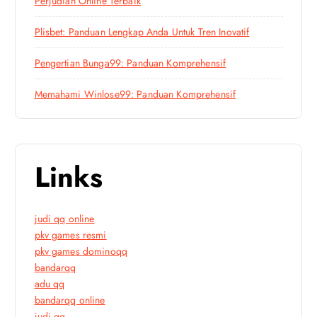
Perjudian Online Terbaik
Plisbet: Panduan Lengkap Anda Untuk Tren Inovatif
Pengertian Bunga99: Panduan Komprehensif
Memahami Winlose99: Panduan Komprehensif
Links
judi qq online
pkv games resmi
pkv games dominoqq
bandarqq
adu qq
bandarqq online
judi qq