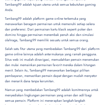
Tambang99 adalah tujuan utama untuk semua kebutuhan gaming
Anda.
Tambang99 adalah platform game online terkemuka yang
menawarkan beragam permainan untuk memenuhi setiap selera
dan preferensi. Dari permainan kartu klasik seperti poker dan
domino hingga permainan menembak penuh aksi dan simulasi
olahraga, Tambang99 memiliki sesuatu untuk semua orang.
Salah satu fitur utama yang membedakan Tambang99 dari platform
game online lainnya adalah antarmukanya yang ramah pengguna.
Situs web ini mudah dinavigasi, memudahkan pemain menemukan
dan mulai memainkan permainan favorit mereka dalam hitungan
menit. Selain itu, Tambang99 menawarkan berbagai pilihan
pembayaran, memastikan pemain dapat dengan mudah menyetor
dan menarik dana tanpa kerumitan.
Namun yang membedakan Tambang99 adalah komitmennya untuk
menyediakan lingkungan permainan yang aman dan adil bagi
semua pemain. Platform ini menerapkan langkah-langkah