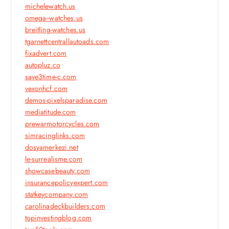
michelewatch.us
omega--watches.us
breitling-watches.us
tgarnettcentrallautoads.com
fixadvert.com
autopluz.co
save3time-c.com
vexonhcf.com
demos-pixelsparadise.com
mediatitude.com
prewarmotorcycles.com
simracinglinks.com
dosyamerkezi.net
le-surrealisme.com
showcasebeauty.com
insurancepolicyexpert.com
statkeycompany.com
carolinadeckbuilders.com
topinvestingblog.com