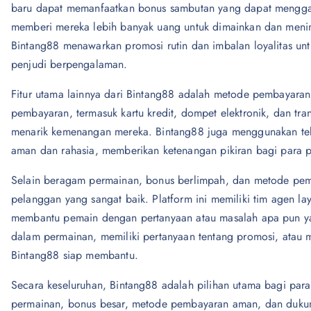
baru dapat memanfaatkan bonus sambutan yang dapat mengga
memberi mereka lebih banyak uang untuk dimainkan dan menin
Bintang88 menawarkan promosi rutin dan imbalan loyalitas unt
penjudi berpengalaman.
Fitur utama lainnya dari Bintang88 adalah metode pembayaran
pembayaran, termasuk kartu kredit, dompet elektronik, dan t
menarik kemenangan mereka. Bintang88 juga menggunakan tekn
aman dan rahasia, memberikan ketenangan pikiran bagi para p
Selain beragam permainan, bonus berlimpah, dan metode pe
pelanggan yang sangat baik. Platform ini memiliki tim agen l
membantu pemain dengan pertanyaan atau masalah apa pun ya
dalam permainan, memiliki pertanyaan tentang promosi, atau 
Bintang88 siap membantu.
Secara keseluruhan, Bintang88 adalah pilihan utama bagi par
permainan, bonus besar, metode pembayaran aman, dan dukung