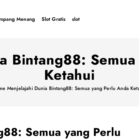
ampang Menang
Slot Gratis
slot
ia Bintang88: Semua
Ketahui
me
Menjelajahi Dunia Bintang88: Semua yang Perlu Anda Ket
ng88: Semua yang Perlu