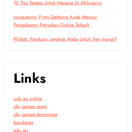
10 Tips Teratas Untuk Menang Di Ahlicasino
Juruscasino: Pintu Gerbang Anda Menuju
Pengalaman Perjudian Online Terbaik
Plisbet: Panduan Lengkap Anda Untuk Tren Inovatif
Links
judi qq online
pkv games resmi
pkv games dominoqq
bandarqq
adu qq