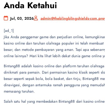
Anda Ketahui
Jul, 03, 2026
admin@theblingblingshields-com.pr
[ad_1]
Jika Anda penggemar game dan perjudian online, kemungkina
kasino online dan taruhan olahraga populer ini telah membuat
besar, dan metode pembayaran yang aman. Tapi apa sebenar
online lainnya? Mari kita lihat lebih dekat dunia game online y
Bintang88 adalah kasino online dan platform taruhan olahra
dinikmati para pemain. Dari permainan kasino klasik seperti s
besar seperti sepak bola, bola basket, dan tinju, Bintang88 m
dinavigasi, dengan antarmuka ramah pengguna yang memudah
memasang taruhan.
Salah satu hal yang membedakan Bintang88 dari kasino onlin