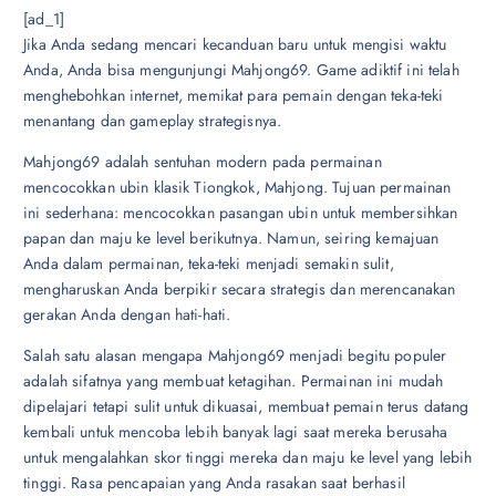
[ad_1]
Jika Anda sedang mencari kecanduan baru untuk mengisi waktu
Anda, Anda bisa mengunjungi Mahjong69. Game adiktif ini telah
menghebohkan internet, memikat para pemain dengan teka-teki
menantang dan gameplay strategisnya.
Mahjong69 adalah sentuhan modern pada permainan
mencocokkan ubin klasik Tiongkok, Mahjong. Tujuan permainan
ini sederhana: mencocokkan pasangan ubin untuk membersihkan
papan dan maju ke level berikutnya. Namun, seiring kemajuan
Anda dalam permainan, teka-teki menjadi semakin sulit,
mengharuskan Anda berpikir secara strategis dan merencanakan
gerakan Anda dengan hati-hati.
Salah satu alasan mengapa Mahjong69 menjadi begitu populer
adalah sifatnya yang membuat ketagihan. Permainan ini mudah
dipelajari tetapi sulit untuk dikuasai, membuat pemain terus datang
kembali untuk mencoba lebih banyak lagi saat mereka berusaha
untuk mengalahkan skor tinggi mereka dan maju ke level yang lebih
tinggi. Rasa pencapaian yang Anda rasakan saat berhasil