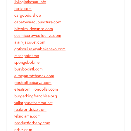
livinginthesun.info
itsriz.com
cargoods.shop
capetownacupuncture.com
bitcoinvideospro.com
cosmiccrowcollective.com
alain-jacquet.com
gotisouizakayabakeneko.com
meshpoint.me
spongebob.net
busyboxintl.com
auttayanratchapak.com
postcoffeebarva.com
elteatromilliondollar.com
burgerkingfranchise.org
vallarpadathamma.net
realworldsize.com
teknolama.com
productforbaby.com
orb-z.com