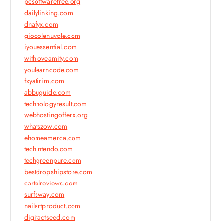
pcsoftwarefree.org
dailylinking.com
dnafyx.com
giocolenuvole.com
iyouessential.com
withloveamity.com
youlearncode.com
fxyatirim.com
abbuguide.com
technologyresult.com
webhostingoffers.org
whatszow.com
ehomeamerca.com
techintendo.com
techgreenpure.com
bestdropshipstore.com
cartelreviews.com
surfsway.com
nailartproduct.com
digitactseed.com