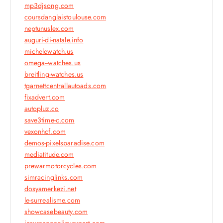
mp3djsong.com
coursdanglaistoulouse.com
neptunuslex.com
auguri-di-natale.info
michelewatch.us
omega--watches.us
breitling-watches.us
tgarnettcentrallautoads.com
fixadvert.com
autopluz.co
save3time-c.com
vexonhcf.com
demos-pixelsparadise.com
mediatitude.com
prewarmotorcycles.com
simracinglinks.com
dosyamerkezi.net
le-surrealisme.com
showcasebeauty.com
insurancepolicyexpert.com