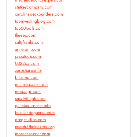
statkeycompany.com
carolinadeckbuilders.com
topinvestingblog.com
top50tools.com
the-rep.com
saltyfranks.com
annerani.com
jazzatude.com
0022pa.com
zeroshare.info
bilesinc.com
milaretreatnz.com
modaagi.com
smallvilleph.com
galiciasuroeste.info
batallasdeguerra.com
dregstudios.com
neatstuffhelpskids.org
moraessoccer.com