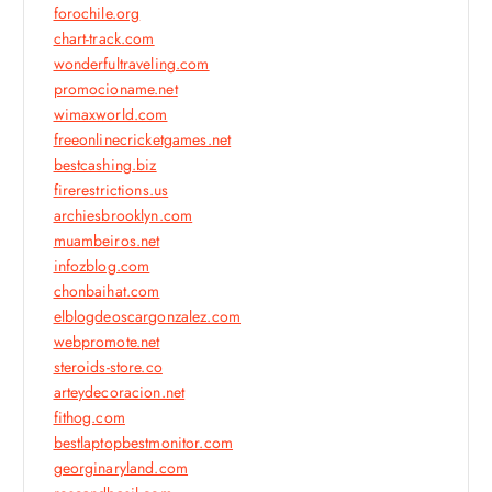
forochile.org
chart-track.com
wonderfultraveling.com
promocioname.net
wimaxworld.com
freeonlinecricketgames.net
bestcashing.biz
firerestrictions.us
archiesbrooklyn.com
muambeiros.net
infozblog.com
chonbaihat.com
elblogdeoscargonzalez.com
webpromote.net
steroids-store.co
arteydecoracion.net
fithog.com
bestlaptopbestmonitor.com
georginaryland.com