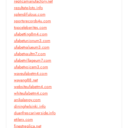
replicamanufactory.net
rezultate-loto.info
splendifulous.com
sportsrecords4u.com
topceleberites.com
ufabetting8m4.com
ufabetunionum3.com
ufabetvalueum3.com
ufabetvaultm7.com
ufabetvillageum7.com
ufabetvoicem3.com
waveufabetm4.com
wayang88.net
websiteufabetm4.com
whiteufabetm4.com
anikalappy.com
dininghelsinki.info
duanfrescariverside.info
etilerx.com
finestreplica.net