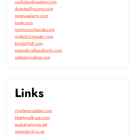
rockislandroastery.com
directselling-pro.com
revenuealarm.com
lurab.com
ignitioncoilguide.com
mytechcomputer.com
bioslot168.com
artsandcraftsauthority.com
webservicelive.com
Links
jimsfamousbbq.com
libertywalk-usa.com
australiamovie.net
gizmobird.co.uk