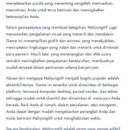
menyelesaikan puzzle yang menantang sangatlah memuaskan,
memotivasi Anda untuk terus bermain dan meningkatkan
keterampilan Anda.
Selain gameplaynya yang membuat ketagihan, Mahjong69 juga
menawarkan pengalaman visual yang menarik dan mendalam.
Game ini menampilkan grafik dan animasi yang menakjubkan,
menciptakan lingkungan yang indah dan menarik untuk dinikmati
para pemain. Musik latar yang menenangkan dan efek suara
semakin meningkatkan pengalaman keseluruhan, membuatnya
mudah tersesat dalam permainan selama berjam-jam.
Alasan lain mengapa Mahjong69 menjadi begitu populer adalah
aksesibilitasnya. Game ini tersedia untuk dimainkan di berbagai
platform, termasuk komputer desktop, ponsel cerdas, dan tablet,
sehingga mudah untuk diambil dan dimainkan di mana pun Anda
berada. Baik Anda di rumah, dalam perjalanan, atau mengantri,
Anda dapat dengan mudah mengeluarkan perangkat Anda dan
mulai bermain Mahjong69 untuk menghabiskan waktu.
Secara keseluruhan, Mahjong69 adalah game yang sangat adiktif